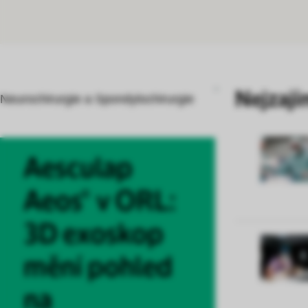
Nejzají
Neurochirurgie a Spondylochirurgie
Aesculap
Aeos® v ORL:
3D exoskop
mění pohled
na