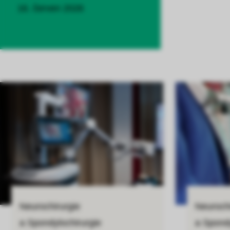
16. červen 2026
Uložit
Neurochirurgie
Neurochi
a Spondylochirurgie
a Spondy