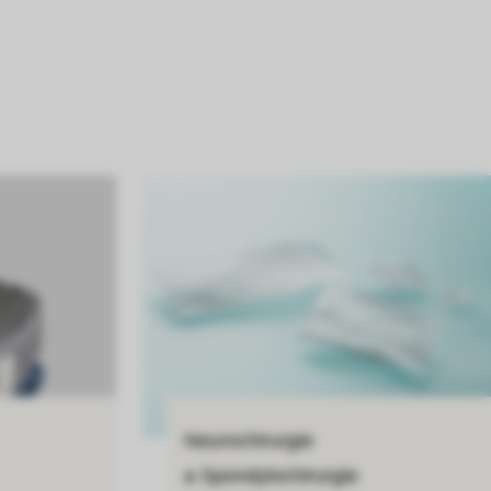
Neurochirurgie
a Spondylochirurgie