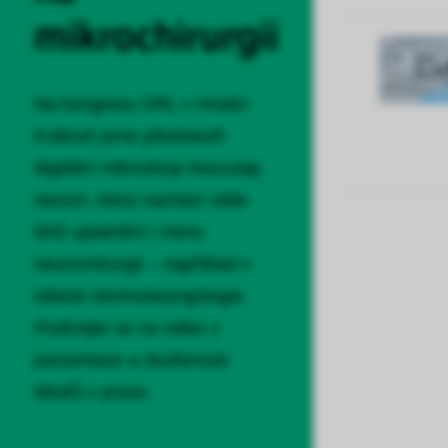
mikrochirurgii
Na kongresu ORL v Hradci
Králové jsme představili
digitální mikroskop Aesculap
Aeos®, který nachází stále
širší uplatnění i mimo
neurochirurgii – například v
oblasti otorinolaryngologie.
Podívejte se na video z
prezentace a zkušenosti
lékařů z praxe.