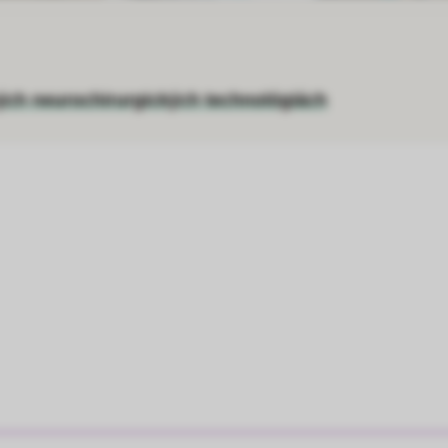
ých neurochirurgických technológiách