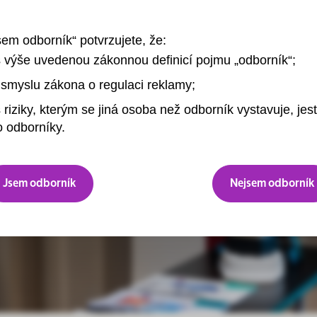
sem odborník“ potvrzujete, že:
s výše uvedenou zákonnou definicí pojmu „odborník“;
smyslu zákona o regulaci reklamy;
 riziky, kterým se jiná osoba než odborník vystavuje, jest
 odborníky.
Jsem odborník
Nejsem odborník