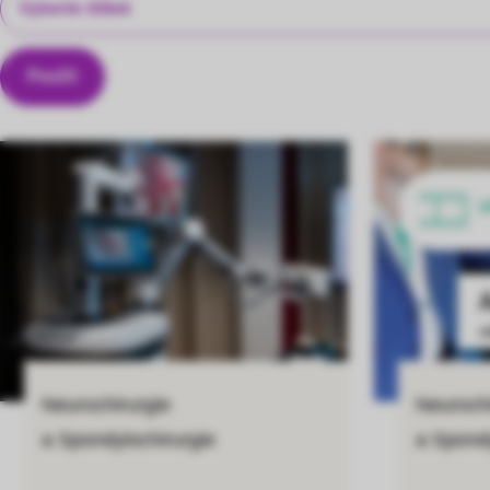
V
Neurochirurgie
Neurochi
a Spondylochirurgie
a Spondy