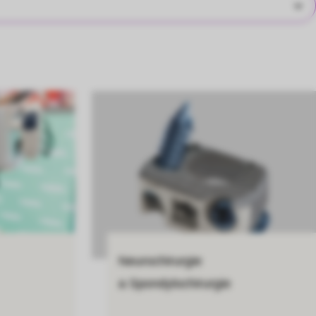
Neurochirurgie
a Spondylochirurgie