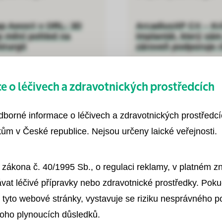
p Aeos® v ORL: 3D
ArcadiusXP C® – Kr
 mění pohled na
implantát, který sám
irurgii
zároveň podporuje r
 o léčivech a zdravotnických prostředcích
ven 2026
3. červen 2026
Uložit
odborné informace o léčivech a zdravotnických prostředc
ům v České republice. Nejsou určeny laické veřejnosti.
 zákona č. 40/1995 Sb., o regulaci reklamy, v platném 
vat léčivé přípravky nebo zdravotnické prostředky. Poku
 tyto webové stránky, vystavuje se riziku nesprávného 
toho plynoucích důsledků.