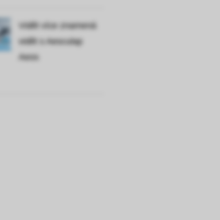
Vidět více znamená
vidět s Aesculap
Aeos