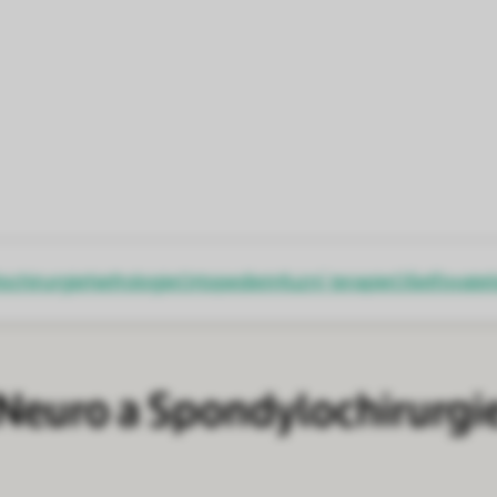
ochirurgie
Nefrologie
Ortopedie
Infuzní terapie
Ošetřovatel
Neuro a Spondylochirurgi