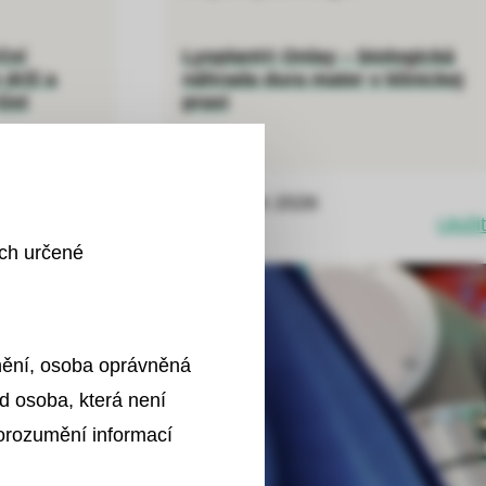
ční
Lyoplant® Onlay – biologická
 drží a
náhrada dura mater v klinickej
ůst
praxi
13. duben 2026
Uložit
Uložit
ích určené
znění, osoba oprávněná
d osoba, která není
porozumění informací