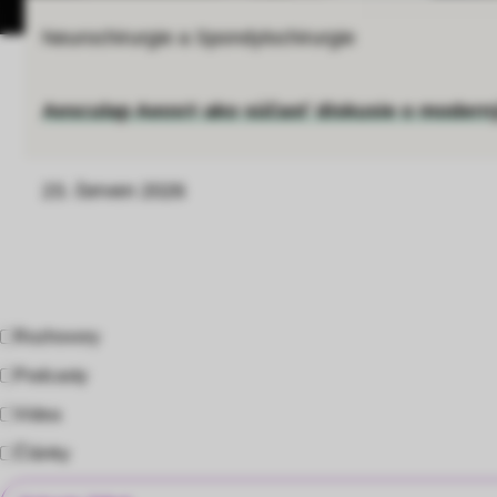
Neurochirurgie a Spondylochirurgie
Aesculap Aeos® ako súčasť diskusie o modern
23. červen 2026
Rozhovory
Podcasty
Videa
Články
Štítky