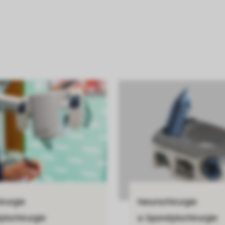
rurgie
Neurochirurgie
lochirurgie
a Spondylochirurgie