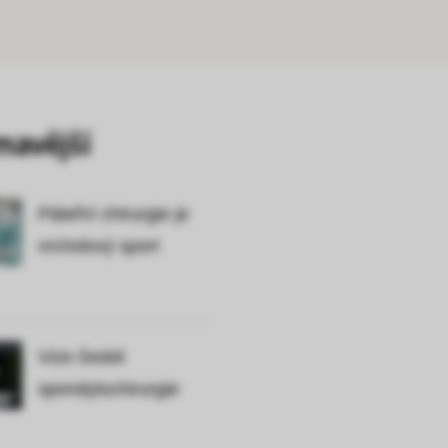
mavější
Páteřní chirurgie je
vrcholový sport
Vize české
spondylochirurgie