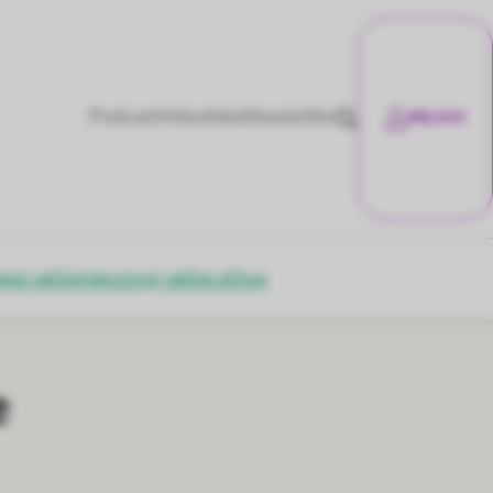
Podcast
Videotéka
Newsletter
Můj účet
ská péče
Intenzivní péče
Léčiva
e