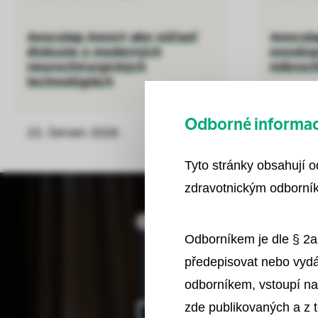
Aesculap Aeos® ako súčasť
Aescula
diskusie o moderných
exoskop
neurochirurgických
mikroch
technológiách
Odborné informace
23. červen 2026
16. čer
Uložit
Tyto stránky obsahují 
zdravotnickým odborník
Odborníkem je dle § 2a
předepisovat nebo vydá
odborníkem, vstoupí na
zde publikovaných a z 