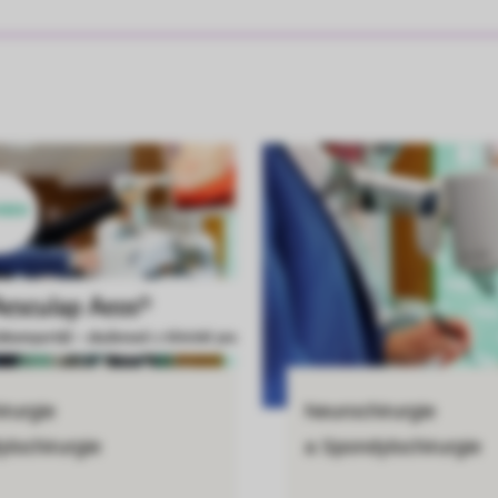
IDEO
rurgie
Neurochirurgie
lochirurgie
a Spondylochirurgie