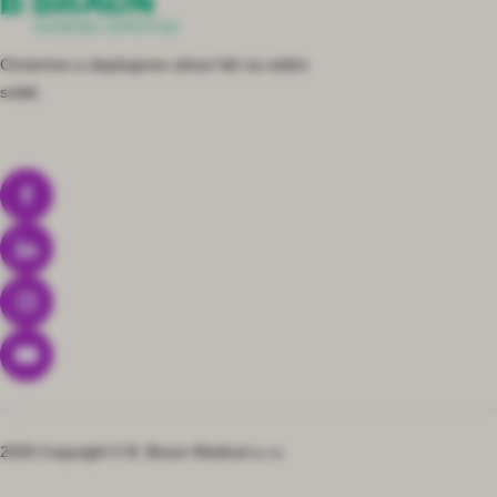
Chráníme a zlepšujeme zdraví lidí na celém
světě.
2026 Copyright © B. Braun Medical s.r.o.