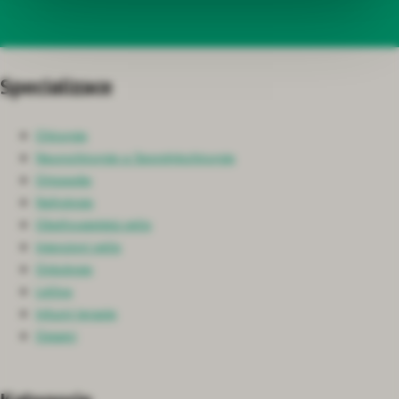
Specializace
Chirurgie
Neurochirurgie a Spondylochirurgie
Ortopedie
Nefrologie
Ošetřovatelská péče
Intenzivní péče
Onkologie
Léčiva
Infuzní terapie
Ostatní