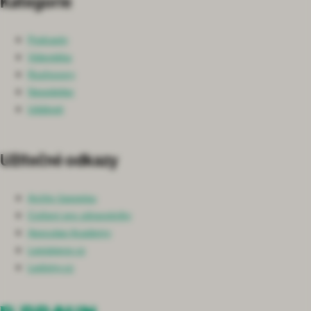
Kategorie
Podcasty
Videotéka
Rozhovory
Newsletter
Události
Užitečné odkazy
Archiv časopisu
Cvičení pro zdravotníky
Aesculap Academy
Lepsipece.cz
Ledviny.cz