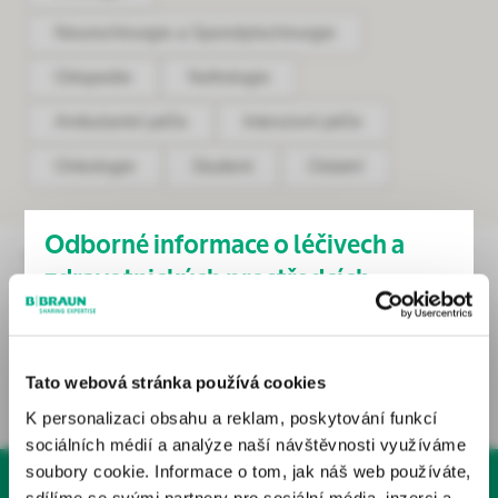
Neurochirurgie a Spondylochirurgie
Ortopedie
Nefrologie
Ambulantní péče
Intenzivní péče
Onkologie
Student
Ostatní
Odborné informace o léčivech a
Odesláním souhlasíte se zpracováním osobních údajů. 
zdravotnických prostředcích
Vaše údaje jsou u nás v bezpečí.
Tyto stránky obsahují odborné informace o léčivech a
zdravotnických prostředcích určené zdravotnickým
Tato webová stránka používá cookies
odborníkům v České republice. Nejsou určeny laické
K personalizaci obsahu a reklam, poskytování funkcí
veřejnosti.
sociálních médií a analýze naší návštěvnosti využíváme
Odborníkem je dle § 2a zákona č. 40/1995 Sb., o regulaci
soubory cookie. Informace o tom, jak náš web používáte,
reklamy, v platném znění, osoba oprávněná předepisovat
sdílíme se svými partnery pro sociální média, inzerci a