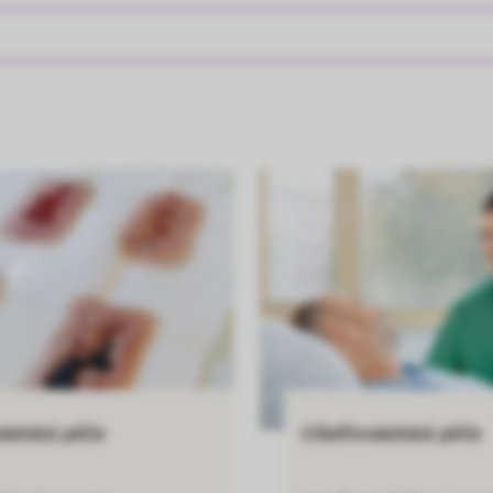
atelská péče
Ošetřovatelská péče