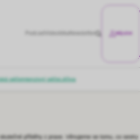
Podcast
Videotéka
Newsletter
Můj účet
ská péče
Intenzivní péče
Léčiva
o skutečné příběhy z praxe. Věnujeme se tomu, co sestry