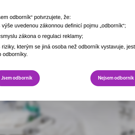
sem odborník“ potvrzujete, že:
s výše uvedenou zákonnou definicí pojmu „odborník“;
smyslu zákona o regulaci reklamy;
 riziky, kterým se jiná osoba než odborník vystavuje, jest
 odborníky.
Jsem odborník
Nejsem odborník