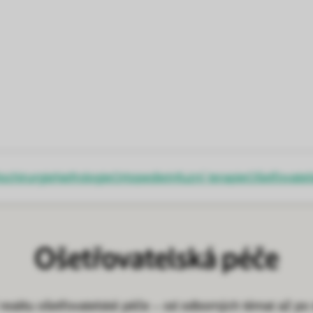
ochirurgie
Nefrologie
Ortopedie
Infuzní terapie
Ošetřovatel
Ošetřovatelská péče
í realitu ošetřovatelské péče – od odborných témat až p