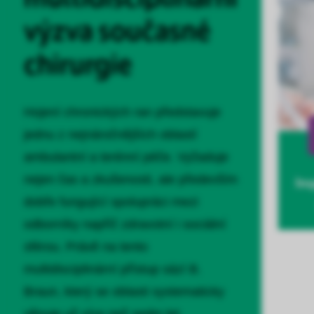
výzva současné
chirurgie
Hojení chronických ran představuje
jednu z nejnáročnějších oblastí
ambulantní a terénní péče. Vyžaduje
nejen čas a zkušenosti, ale především
dobře fungující spolupráci mezi
odborníky napříč zdravotní i sociální
sférou. Právě na tento
multidisciplinární přístup sází B.
Braun, který se oblasti systematicky