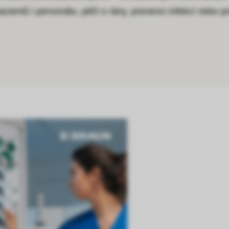
acientů i personálu, péči o rány, prevenci infekcí nebo