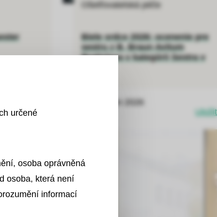
Ošetřovatelská péče
ester
Biele srdce 2026: ocenenie pre
sestru z B. Braun Avitum
Bratislava v kategórii Sestra v
praxi
16. červen 2026
Uložit
Uložit
ích určené
znění, osoba oprávněná
d osoba, která není
porozumění informací