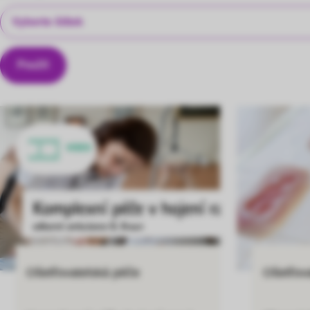
Štítky
VIDEO
Ošetřovatelská péče
Ošetřov