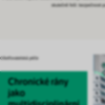
skutečně řeší: bezpečnosti p
Ošetřovatelská péče
Chronické rány
jako
multidisciplinární