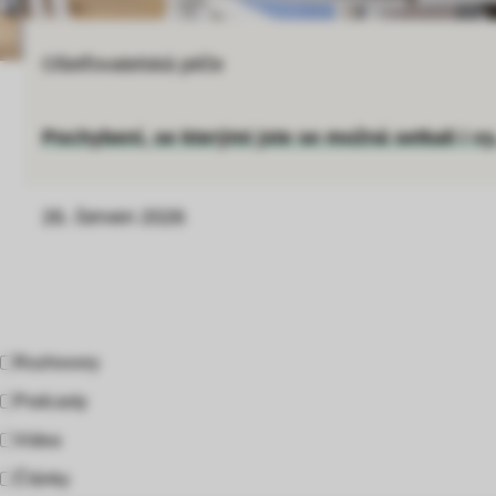
Ošetřovatelská péče
Pochybení, se kterými jste se možná setkali i vy.
26. červen 2026
Rozhovory
Podcasty
Videa
Články