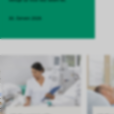
věnuje už více než sedm let.
30. červen 2026
Uložit