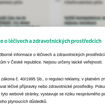
atelská péče
Ošetřovatelská péče
ybí čas na to
Vyšší kompetence s
itější: Co dnes
nejsou revoluce
ě trápí zdravotníky?
 o léčivech a zdravotnických prostředcích
ven 2026
15. červen 2026
Uložit
odborné informace o léčivech a zdravotnických prostředc
ům v České republice. Nejsou určeny laické veřejnosti.
 zákona č. 40/1995 Sb., o regulaci reklamy, v platném 
vat léčivé přípravky nebo zdravotnické prostředky. Poku
 tyto webové stránky, vystavuje se riziku nesprávného 
toho plynoucích důsledků.