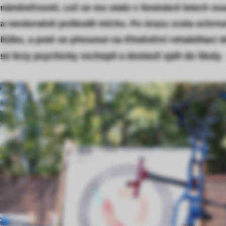
náměsíčností, což se mu stalo v šestnácti letech osu
a nenávratně poškodil míchu. Po úrazu zcela ochrnul
lůžko, a poté se přesunul na tříměsíční rehabilitaci d
se brzy psychicky vzchopil a dostavil zpět do školy.