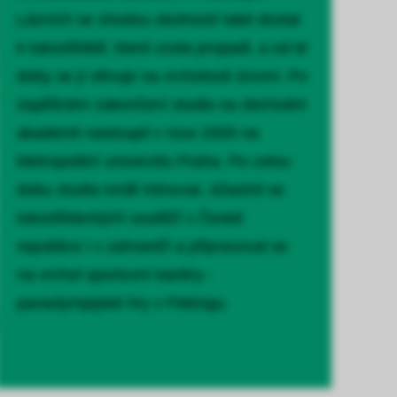
Lázních se shodou okolností také dostal
k lukostřelbě, které zcela propadl, a od té
doby se jí věnuje na vrcholové úrovni. Po
úspěšném zakončení studia na obchodní
akademii nastoupil v roce 2005 na
Metropolitní univerzitu Praha. Po celou
dobu studia tvrdě trénoval, účastnil se
lukostřeleckých soutěží v České
republice i v zahraničí a připravoval se
na vrchol sportovní kariéry -
paraolympijské hry v Pekingu.