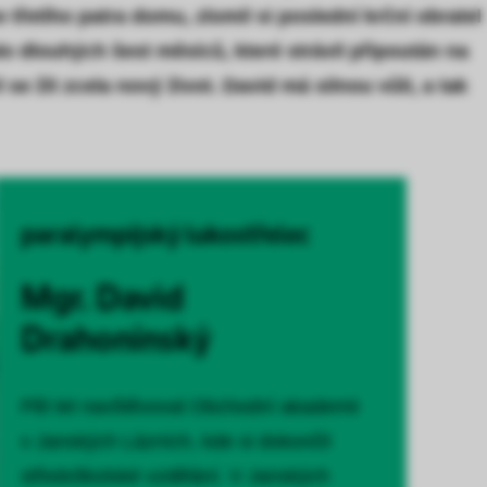
třetího patra domu, zlomil si poslední krční obratel
o dlouhých šest měsíců, které strávil připoután na
 se žít zcela nový život. David má silnou vůli, a tak
paralympijský lukostřelec
Mgr. David
Drahonínský
Pět let navštěvoval Obchodní akademii
v Janských Lázních, kde si dokončil
středoškolské vzdělání. V Janských