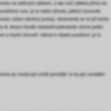
e cévku se sběrným sáčkem, a tak moč odtéká přímo do
stižené ruce, je to velká výhoda, jelikož nemusíte
ravdu velice náročný postup. Mnohokrát se mi při tomto
ktu B. Braun člověk následně jednoduše utrhne jeden
é a chytré zároveň. Máme-li nějaké postižení, je to
vka by mohla být určitě pevnější, to by její zavádění