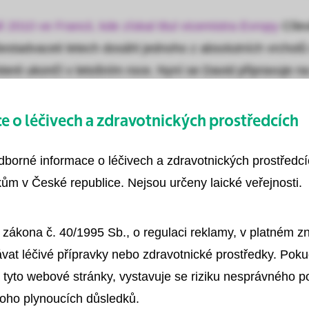
2010 ve Francii, kde získal titul vicemistra Evropy
Cíle
 šestadvaceti letech dosáhl jednoho z absolutních vrcholů
teré ukončí v letošním roce. Nyní se David připravuje na m
dzim příštího roku v Londýně. David již nějaký čas použí
 o léčivech a zdravotnických prostředcích
odborné informace o léčivech a zdravotnických prostředc
Set od společnosti B. Braun?
ům v České republice. Nejsou určeny laické veřejnosti.
ozíčkář“ letáček, kde společnost B. Braun nabízela zaslá
 produkt používám již půl roku.
 zákona č. 40/1995 Sb., o regulaci reklamy, v platném 
vat léčivé přípravky nebo zdravotnické prostředky. Poku
 tyto webové stránky, vystavuje se riziku nesprávného 
toho plynoucích důsledků.