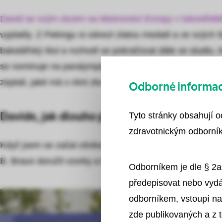
David se svým otcem na Mistrovství Evropy v lukostřelbě 
vyplatily. Z Pekingu si odvezl zlatou medaili a ve svých
bakalářský titul a rozhodl se pokračovat dále ve studiu, k
se nominuje na paralympijské hry, které se konají na po
zeptali, jaké má s nimi zkušenosti.
Odborné informace
Tyto stránky obsahují 
Davide, jak dlouho používáte Actreen® Glys 
zdravotnickým odborník
Když jsem se začal cévkovat, objevil jsem v časopise „V
B. Braun doručil vzorky a byl jsem spokojen. Proto tento
Odborníkem je dle § 2a
předepisovat nebo vydá
odborníkem, vstoupí na
zde publikovaných a z 