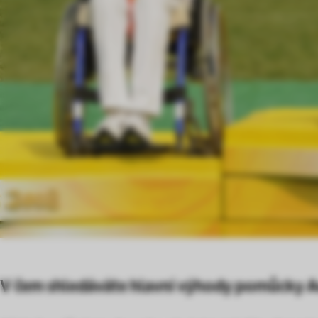
V čem shledáváte hlavní výhody pomůcky Actr