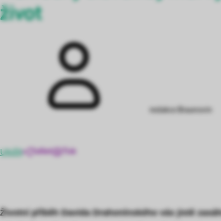
život
redakce Braunovin
Uložit
Sdílet
Tisk
Životní příběh Davida Drahonínského vás jistě zasáh