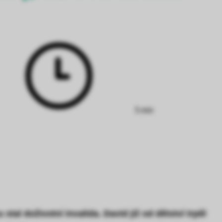
Doba
čtení:
5 min
l doživotní invalida. David již od dětství trpěl