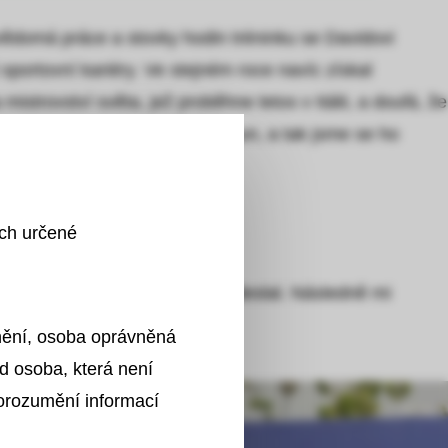
vědomá práce a stovky hodin tréninku se Davidovi
 sportovní kariéry. Ve stejném roce navíc získal
istrovství světa, jež proběhne letos v Itálii, a doufá, že
vá produkty společnosti B. Braun, a tak jsme se ho
ích určené
ní vzorků. Vyplnil jsem ho a odeslal. Následně mi
znění, osoba oprávněná
d osoba, která není
porozumění informací