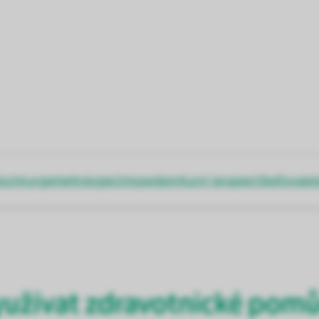
ochirurgie
Nefrologie
Ortopedie
Infuzní terapie
Ošetřovatel
užívat zdravotnické pomů