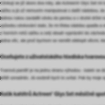
Cévkuji se již skoro dva roky, ale Actreen® Glys Set m
sáčku a já už nemusím manipulovat s další nádobou, do k
jednou rukou zavádět cévku do penisu a v druhé držet n
způsobu cévkování stalo, že mi třeba nádoba upadla a o
z horních rohů sáčku a celý obsah vyprázdní do záchodu 
jedna věc, ale proč bychom se neměli obklopit věcmi, k
Oceňujete z uživatelského hlediska tvarovo
Tvarová paměť je na jednu stranu výhodou - katetr se dá
ještě usnadnilo. Já osobně bych to uvítal. Pak by moje s
Kolik katétrů Actreen® Glys Set měsíčně spo