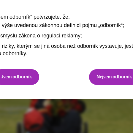
sem odborník“ potvrzujete, že:
s výše uvedenou zákonnou definicí pojmu „odborník“;
smyslu zákona o regulaci reklamy;
 riziky, kterým se jiná osoba než odborník vystavuje, jest
 odborníky.
Jsem odborník
Nejsem odborník