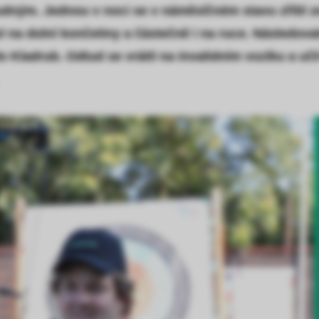
dným. Jednou v noci se v náměsíčném stavu zřítil ze 
 na dolní končetiny a částečně i na ruce. Následoval
o Kladrub. Odtud se vrátil na invalidním vozíku a učil