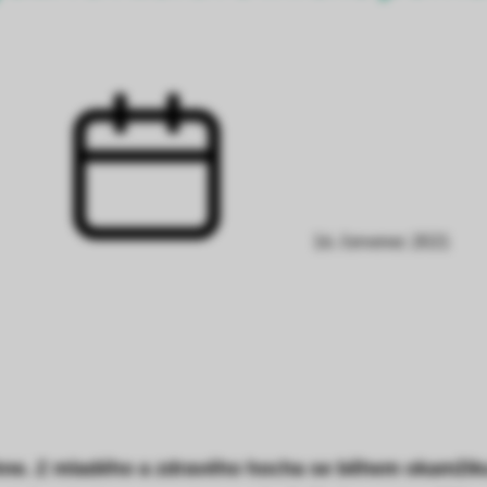
16. červenec 2021
ne. Z mladého a zdravého hocha se během okamžiku sta