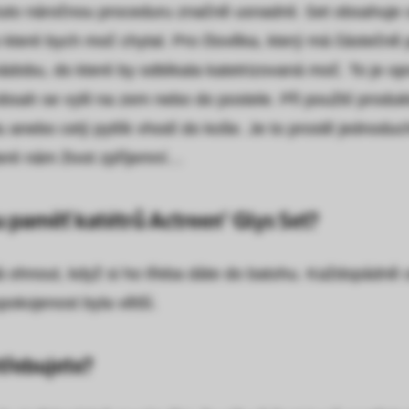
i tuto náročnou proceduru značně usnadnil. Set obsahuj
teré bych moč chytal. Pro člověka, který má částečně po
ádobu, do které by odtékala katetrizovaná moč. To je op
bsah se vylil na zem nebo do postele. Při použití produ
anebo celý pytlík vhodí do koše. Je to prostě jednoduch
teré nám život zpříjemní…
u paměť katétrů Actreen® Glys Set?
 ohnout, když si ho třeba dáte do batohu. Každopádně cé
pokojenost byla větší.
třebujete?