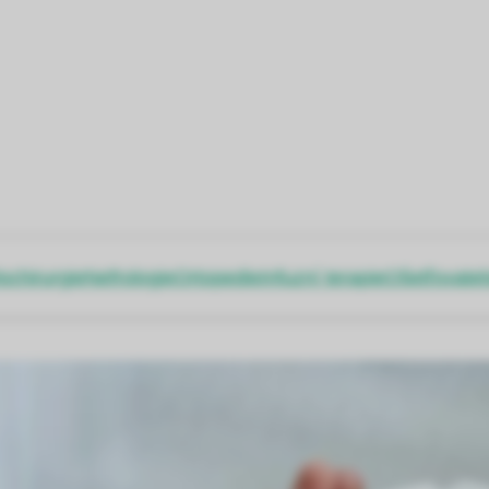
ochirurgie
Nefrologie
Ortopedie
Infuzní terapie
Ošetřovatel