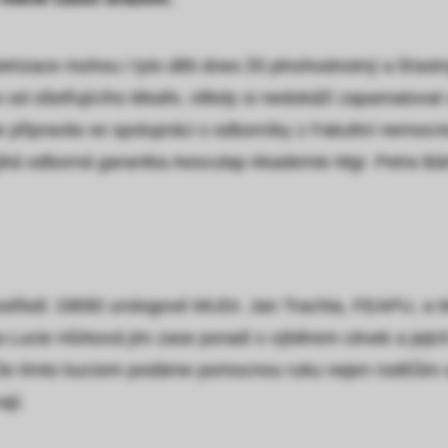
trizace mohou i tyto děti dnes žít plnohodnotný a šťastn
mo od ošetřujícího lékaře, někdy si nedokáží zapamatovat
e připravila ve spolupráci s odborníky z Fakultní nemoc
otýká odborná garantka Aesculap Akademie Mgr. Petra Bá
tředí. Dětští urologové MUDr. Jan Trachta, FEAPU, a MUD
čka Lucie Hůrková jim zase poradí s výběrem cévek a jeji
, že tímto kurzem podáme pomocnou ruku nejen rodičům a
ají.