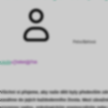
Petra Bártová
Uložit
Sdílet
Tisk
Všichni si přejeme, aby naše děti byly především z
zasáhne do jejich každodenního života. Mezi závaž
vrozenou vadou, onkologickým onemocněním nebo 