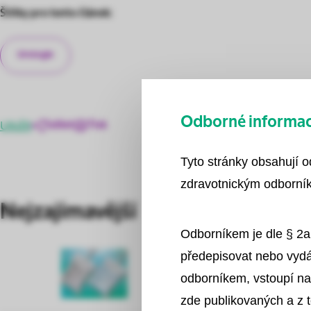
Štítky pro tento článek:
Urologie
Odborné informace
Uložit
Sdílet
Tisk
Tyto stránky obsahují 
zdravotnickým odborník
Nejzajímavější
Odborníkem je dle § 2a
předepisovat nebo vydá
odborníkem, vstoupí na
zde publikovaných a z 