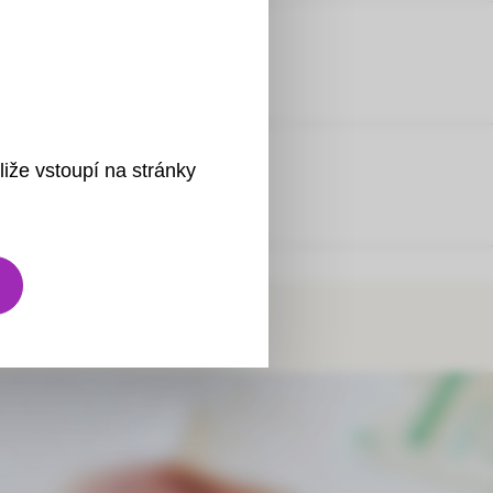
anentní močové katetry
ením nervů
liže vstoupí na stránky