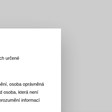
ích určené
znění, osoba oprávněná
d osoba, která není
tetrem
porozumění informací