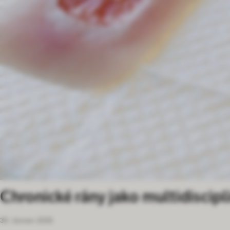
Chronické rány jako multidiscipl
30. červen 2026