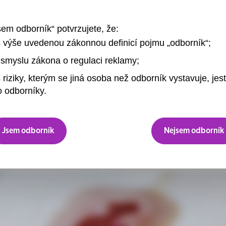
Uro-Tainer® - Proplachový systém pro perm
sem odborník“ potvrzujete, že:
s výše uvedenou zákonnou definicí pojmu „odborník“;
smyslu zákona o regulaci reklamy;
Potíže s močením mohou souviset s poškoz
 riziky, kterým se jiná osoba než odborník vystavuje, jest
 odborníky.
Jsem odborník
Nejsem odborník
Související a doporučené články