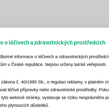
 o léčivech a zdravotnických prostředcích
odborné informace o léčivech a zdravotnických prostředc
ům v České republice. Nejsou určeny laické veřejnosti.
 zákona č. 40/1995 Sb., o regulaci reklamy, v platném 
vat léčivé přípravky nebo zdravotnické prostředky. Poku
Péče o pacienta se zavedeným močovým ka
 tyto webové stránky, vystavuje se riziku nesprávného 
toho plynoucích důsledků.