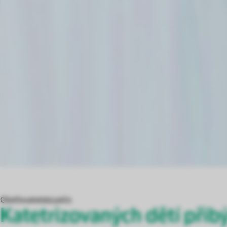
Ošetřovatelská péče
Katetrizovaných dětí přib