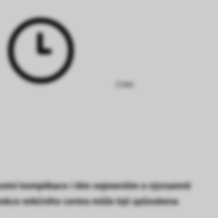
Doba
čtení:
2 min
ravotní komplikace i těm nejmenším a významně
funkce mikčního centra může být způsobena