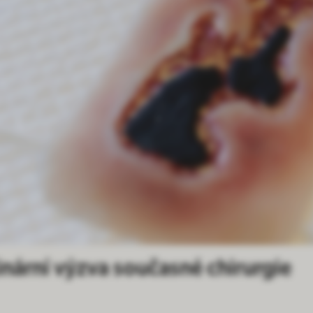
inární výzva současné chirurgie