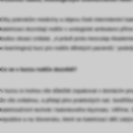
Díky pokrokům medicíny a objevu čisté intermitentní kate
katetrizaci dozvídají rodiče v urologické ambulanci pří
budou situaci zvládat. „A právě proto Aesculap Akademi
e-learningový kurz pro rodiče dětských pacientů,“ pod
Co se v kurzu rodiče dozvědí?
V kurzu si mohou vše důležité zopakovat v domácím pros
že vše zvládnou, a přidají plno praktických rad. Sestři
katetrizačních technik i balonkového klyzmatu. Věříme
republice a na Slovensku, které se katetrizací dětí zabýv