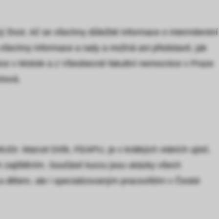
ý život. Ač se všechny důležité informace o intermitentní
 všechny informace a rady a možná ani představit, jak
nice v Motole a z Všeobecné fakultní nemocnice v Praze
rtová.
r. Marcel Drlík, FEAPU, je v krátkých videích ujistí,
ch zajištěním. Součástí kurzu jsou ukázky všech
 dětem, ale i specializovaným pracovištím v České