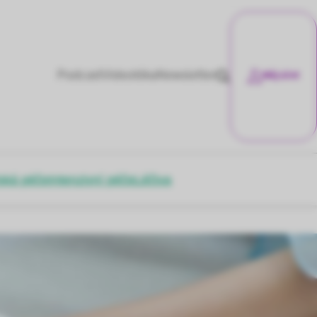
Podcast
Videotéka
Newsletter
Můj účet
ská péče
Intenzivní péče
Léčiva