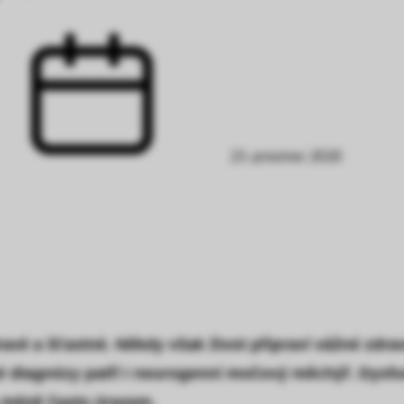
23. prosinec 2020
dravé a šťastné. Někdy však život připraví vážné zd
né diagnózy patří i neurogenní močový měchýř. Dys
méně často úrazem.