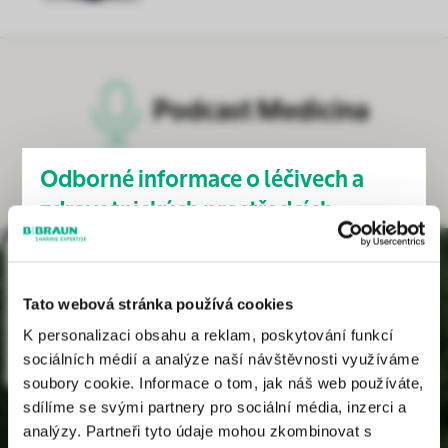
Podcast Medicína
Odborné informace o léčivech a
zdravotnických prostředcích
Tyto stránky obsahují odborné informace o léčivech a
zdravotnických prostředcích určené zdravotnickým
Tato webová stránka používá cookies
odborníkům v České republice. Nejsou určeny laické
PODCAST
K personalizaci obsahu a reklam, poskytování funkcí
veřejnosti.
sociálních médií a analýze naší návštěvnosti využíváme
Odborníkem je dle § 2a zákona č. 40/1995 Sb., o regulaci
soubory cookie. Informace o tom, jak náš web používáte,
reklamy, v platném znění, osoba oprávněná předepisovat
sdílíme se svými partnery pro sociální média, inzerci a
nebo vydávat léčivé přípravky nebo zdravotnické
analýzy. Partneři tyto údaje mohou zkombinovat s