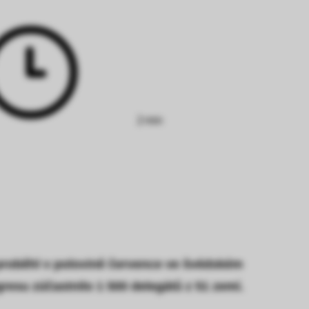
Doba
čtení:
2 min
 proběhl v polovině července ve švédském
resu zúčastnilo 1 500 delegátů z 51 zemí.