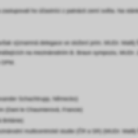
zastupovali ho účastníci z patnácti zemí světa. Na stá
avšak významná delegace ve složení prim. MUDr. Matěj Š
dnášejících na mezinárodním B. Braun sympoziu, MUDr.
e OPM.
 Alexander Schachtrupp, Německo)
m (Dani le Chaumierová, Francie)
 Británie)
zinárodní multicentrické studie (ČR a SR) (MUDr. Matěj 