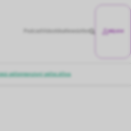
Podcast
Videotéka
Newsletter
Můj účet
ská péče
Intenzivní péče
Léčiva