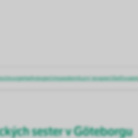
ochirurgie
Nefrologie
Ortopedie
Infuzní terapie
Ošetřovatel
ických sester v Göteborgu