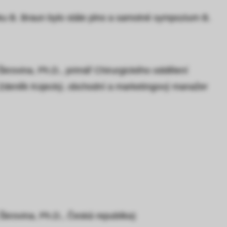
nku B. Braun bylo stále plno a samotné sympozium B.
krovina, Ph.D., primář Chirurgického oddělení
 Zdeněk Kojecký, obchodní a marketingový manažer
Škrovina, Ph.D., Česká republika)