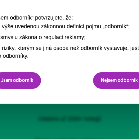
sem odborník“ potvrzujete, že:
s výše uvedenou zákonnou definicí pojmu „odborník“;
smyslu zákona o regulaci reklamy;
 riziky, kterým se jiná osoba než odborník vystavuje, jest
Newsletter
 odborníky.
Pro odběr newsletter(ů) se přihlašte tlačítkem níže.
Jsem odborník
Nejsem odborník
1x měsíčně
Odebírá už 2000+ kolegů