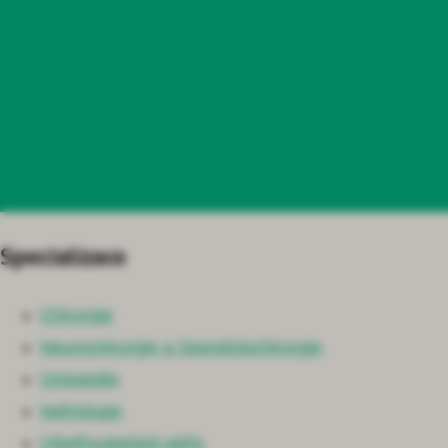
Specializace
Chirurgie
Neurochirurgie a Spondylochirurgie
Ortopedie
Nefrologie
Ošetřovatelská péče