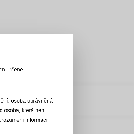
tetrem
ích určené
anentní močové katetry
znění, osoba oprávněná
d osoba, která není
porozumění informací
ením nervů