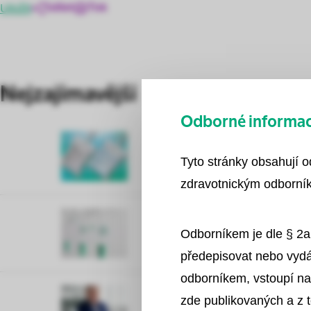
Uložit
Sdílet
Tisk
Nejzajímavější
Odborné informace
Tyto stránky obsahují 
zdravotnickým odborník
Odborníkem je dle § 2a
předepisovat nebo vydá
odborníkem, vstoupí na
zde publikovaných a z 