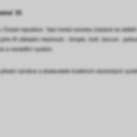
xima® 3S
 České republice. Tato horká novinka získává na oblibě n
eho tři základní vlastnosti - Simple, Soft, Secure - j
ost a naváděcí systém.
přední výrobce a dodavatele kvalitních stomických syst