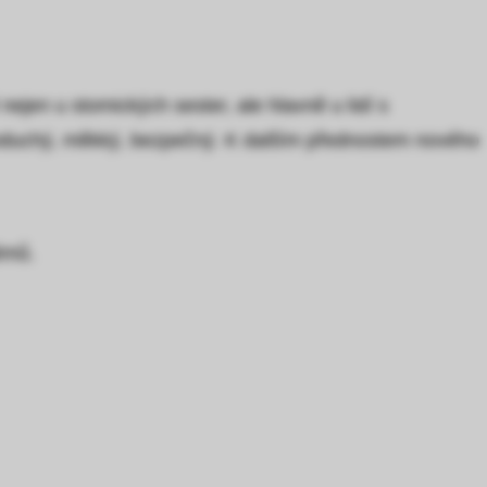
ejen u stomických sester, ale hlavně u lidí s
ednoduchý, měkký, bezpečný. K dalším přednostem nového
émů.