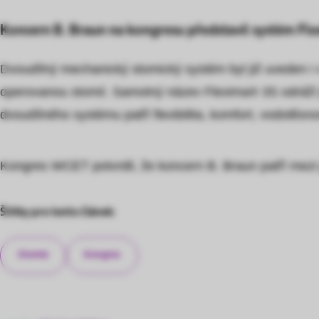
Koncern B. Braun na kongresu představil systém Fle
Dvoudílný mechanický stomický systém byl již uveden i v
operovanou stomií. Samotný název Flexima® 3S odráží j
dvoudílného systému patří flexibilita, komfort, vodotěsn
Kongres WCET potvrdil, že koncern B. Braun patří mezi 
Štítky pro tento článek:
Stomie
Kongres