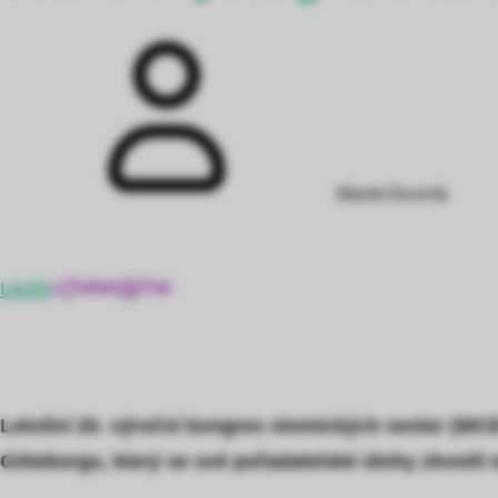
Marek Dvorník
Uložit
Sdílet
Tisk
Letošní 20. výroční kongres stomických sester (WC
Göteborgu, který se své pořadatelské úlohy zhostil 