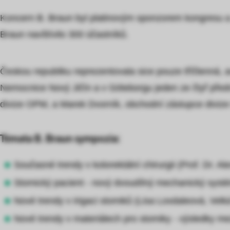
Koncern B. Braun byl platinovým sponzorem kongresu a 
Braun navštívilo 300 účastníků.
Českou republiku reprezentovala sice pouze tříčlenná, 
Nemocnice Nový Jičín a v Göteborgu jeden ze čtyř pře
divize OPM, a Marek Dvorník, obchodní zástupce diviz
Témata B. Braun sympozia:
Současné trendy v kolorektální chirurgii (Prof. Dr.
Stomický pacient - nový dvoudílný mechanický systé
Nové trendy v irigaci stomiků (Lisa Loxdaleová, Velká
Nové trendy v materiálech pro stomiky - výsledky me