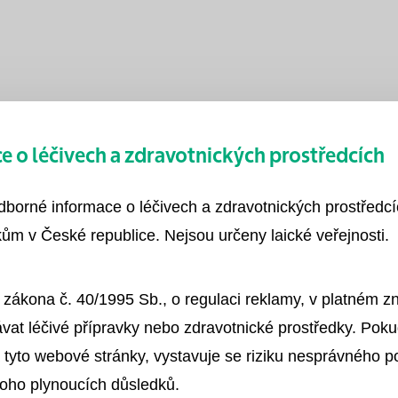
 o léčivech a zdravotnických prostředcích
Péče o pacienta se zavedeným močovým ka
odborné informace o léčivech a zdravotnických prostředc
ům v České republice. Nejsou určeny laické veřejnosti.
Uro-Tainer® - Proplachový systém pro perm
 zákona č. 40/1995 Sb., o regulaci reklamy, v platném 
vat léčivé přípravky nebo zdravotnické prostředky. Poku
 tyto webové stránky, vystavuje se riziku nesprávného 
Potíže s močením mohou souviset s poškoz
toho plynoucích důsledků.