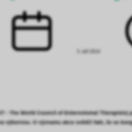
5. září 2014
ET - The World Council of Enterostomal Therapists)
na výbornou. O významu akce svědčí fakt, že se kong