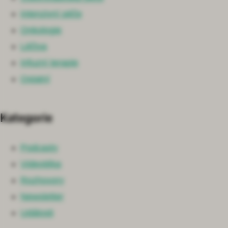
Intenzivní péče
Onkologie
Léčiva
Infuzní terapie
Ostatní
Kategorie
Podcasty
Videotéka
Rozhovory
Newsletter
Události