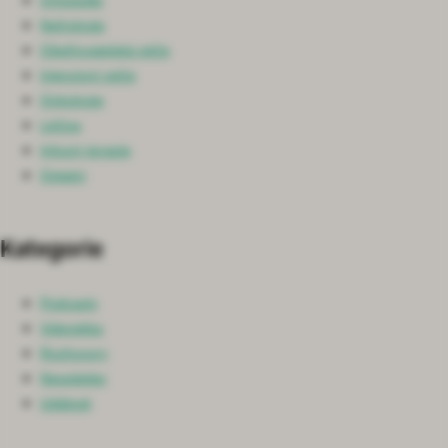
Ortopedie
Nefrologie
Ošetřovatelská péče
Intenzivní péče
Onkologie
Léčiva
Infuzní terapie
Ostatní
Kategorie
Podcasty
Videotéka
Rozhovory
Newsletter
Události