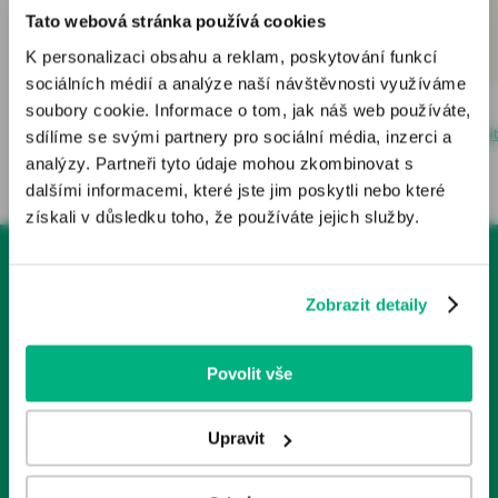
zdravotnických prostředcích určené zdravotnickým
Tato webová stránka používá cookies
odborníkům v České republice. Nejsou určeny laické
Produkt měsíce ledna - Coroflex® Blue Ultra
K personalizaci obsahu a reklam, poskytování funkcí
veřejnosti.
sociálních médií a analýze naší návštěvnosti využíváme
Odborníkem je dle § 2a zákona č. 40/1995 Sb., o regulaci
soubory cookie. Informace o tom, jak náš web používáte,
16. leden 2015
reklamy, v platném znění, osoba oprávněná předepisovat
Uložit
sdílíme se svými partnery pro sociální média, inzerci a
nebo vydávat léčivé přípravky nebo zdravotnické
analýzy. Partneři tyto údaje mohou zkombinovat s
prostředky. Pokud osoba, která není odborníkem, vstoupí
dalšími informacemi, které jste jim poskytli nebo které
na tyto webové stránky, vystavuje se riziku nesprávného
získali v důsledku toho, že používáte jejich služby.
porozumění informací zde publikovaných a z toho
plynoucích důsledků.
Zobrazit detaily
Kliknutím na tlačítko „Jsem odborník“ potvrzujete, že:
Newsletter
Jste se seznámil/a s výše uvedenou zákonnou
definicí pojmu „odborník“;
Povolit vše
Jste odborníkem ve smyslu zákona o regulaci
Pro odběr newsletter(ů) se přihlašte tlačítkem níže.
reklamy;
Jste se seznámil/a s riziky, kterým se jiná osoba než
Upravit
odborník vystavuje, jestliže vstoupí na stránky určené
1x měsíčně
převážně pro odborníky.