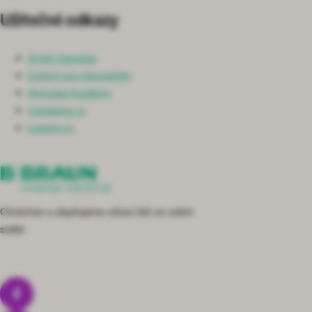
Užitečné odkazy
Archiv časopisu
Cvičení pro zdravotníky
Aesculap Academy
Lepsipece.cz
Ledviny.cz
Chráníme a zlepšujeme zdraví lidí na celém
světě.