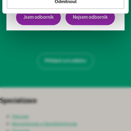
Odmítnout
Odebírá už 2000+ kolegů
Jsem odborník
Nejsem odborník
Články, podcasty, rozhovory
Přihlásit se k odběru
Specializace
Chirurgie
Neurochirurgie a Spondylochirurgie