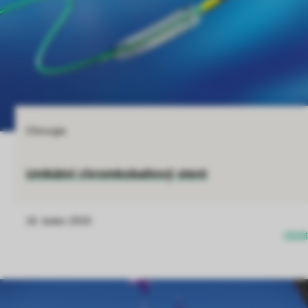
Chirurgie
Unikátní chromkobaltový stent
16. leden 2015
Uložit