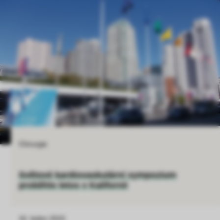
Chirurgie
Světové kardiovaskulární sympozium
proběhlo letos v Kalifornii
16. leden 2015