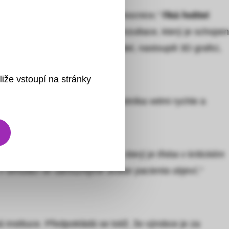
tví. A začali jsme objíždět nemocnice,“
říká ředitel
e, potřebovala partnera pro konzultace, který je schopen
 vytvořily základní ideový model, nastoupili 3D grafici,
liže vstoupí na stránky
ímto způsobem lze totiž zdravotníka velmi rychle a
 pacienta.
e v zorném poli také pacienta, který je třeba v kritickém
, v simulaci se samozřejmě avatar pacienta objeví,“
á instituce. Předpokládá se totiž, že výrobce je za