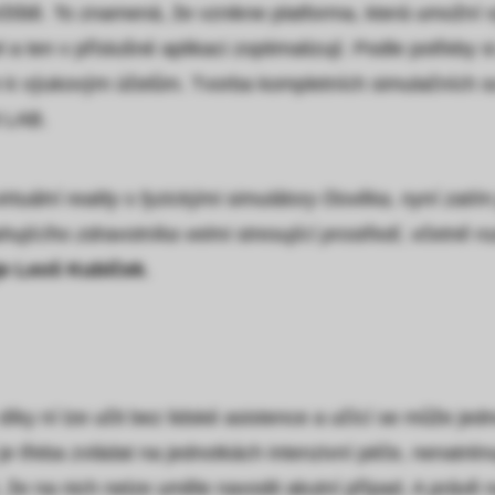
tržiště. To znamená, že vznikne platforma, která umožní v
 a ten v příslušné aplikaci zoptimalizují. Podle potřeby
 k výukovým účelům. Tvorba kompletních simulačních scé
l LAB.
rtuální reality s fyzickými simulátory člověka, nyní zat
hujícího zdravotníka velmi stresující prostředí, včetně 
je Leoš Kubíček
.
se díky ní lze učit bez lidské asistence a učící se může j
je třeba zvládat na jednotkách intenzivní péče, nenatrénu
é, že na nich nelze uměle navodit akutní případ. A právě n