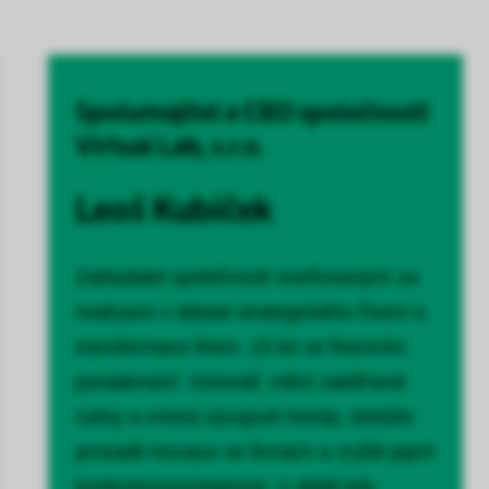
Spolumajitel a CEO společnosti
Virtual Lab, s.r.o.
Leoš Kubíček
Zakladatel společností oceňovaných za
realizace v oblasti strategického řízení a
transformace firem. 15 let ve firemním
poradenství. Vizionář, mění zaběhané
rutiny a vnímá vývojové trendy, dokáže
prosadit inovace ve firmách a zvýšit jejich
konkurenceschopnost. V době kdy