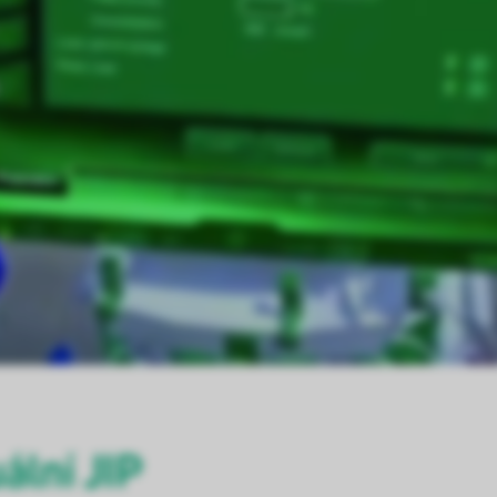
uální JIP