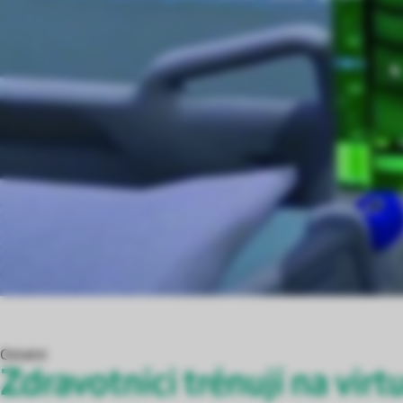
Ostatní
Zdravotníci trénují na virt