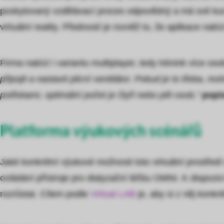
poskytovaný vzdělávací proces odpovědný a má své kurzy
virtuální reality. Předností je rovněž to, že aplikace 
Firma nabízí i variantu multiplayer, tedy trénink více o
připojit a nastavit plicní ventilátor. Pokud je to třeba
potřebami, optimální počet je čtyři nebo pět osob,“
popi
Platforma výukových scénářů
Jaké konkrétní výukové možnosti toto virtuální prostředí
ovládání přístroje pro dialyzační léčbu OMNI. K dispoz
rozrůstat. Cílem podle
Virtual LAB
je, aby si z něj konkr