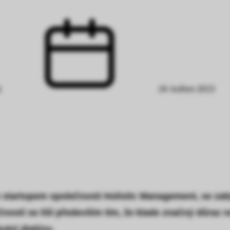
á
24. květen 2023
m startupem společnosti Holistic Management, se zab
stí se liší především tím, že klade značný důraz na 
utní dialýzu.