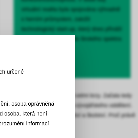
virtuální realita byla spojována výhradně
s herním průmyslem, založil
technologický start-up, který dnes přináší
moderní technologie do širokého spektra
oblastí.
ích určené
lní reality. Úspěch se dostavil velmi brzy. Začala tedy
znění, osoba oprávněná
tual LAB
, a to včetně vlastního vývojářského oddělení.
d osoba, která není
je zvláště v oblasti zdravotnictví a školství. Proč právě
porozumění informací