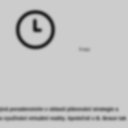
Doba
čtení:
9 min
ývá poradenstvím v oblasti plánování strategie a
využívání virtuální reality. Společně s B. Braun tak