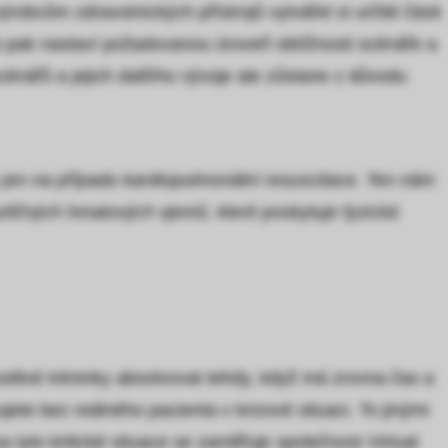
ýrobcům zdravotnických přístrojů vytvářet si určité části
 si pak nastaví požadovanou úroveň obtížnosti scénáře a
nářů a jejich dalšího vývoje ale zůstane z důvodu
ím jen na případu kardiopulmonální resuscitace. Ten nám
rozličných hmatových vjemů, které poskytuje fyzická
ednotlivé tréninky absolvovat tehdy, když má zrovna čas a
jete bez reálného pacienta v krizové situaci. To jinými
a tyto kritické situace se zaměřuje společnost Virtual