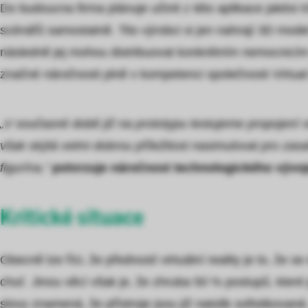
Do budoucna firma plánuje učinit z této aplikace jakési 
scénářů samostatně. Tito výrobci si jen nahrají 3D model
následně jej mohou distribuovat konkrétním nemocnicím
značné náročnosti plně v kompetenci společnosti Virtua
„V současné době již na prototypu testujeme propojení vi
však skýtá velmi dobrou příležitost nasimulovat pro zasa
figurína,“
potvrzuje náročnost technologického vývo
Kritické situace
Obecně lze říci, že předností virtuální reality je to, že 
chuť. Jinou věcí však je, že zhruba 50 % postupů, které 
slovy znamená, že přístroje jsou již natolik sofistikovan