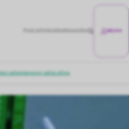
Podcast
Videotéka
Newsletter
Můj účet
ská péče
Intenzivní péče
Léčiva