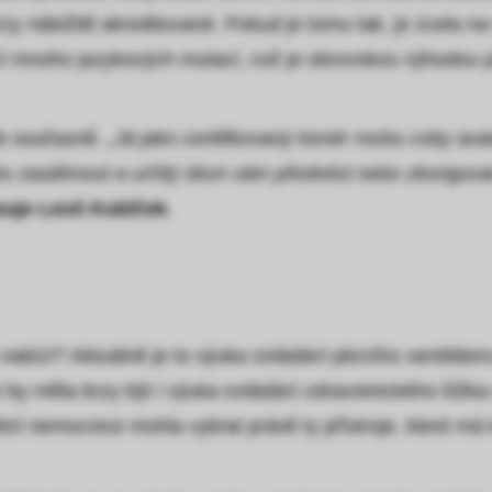
 náležitě akreditované. Pokud je tomu tak, je zcela na
nabízí mnoho jazykových mutací, což je obrovskou výhodou
sob současně.
„Já jako certifikovaný trenér mohu coby avat
, mohu zasáhnout a určitý úkon vám předvést nebo zkorigov
suje Leoš Kubíček
.
 nabízí? Aktuálně je to výuka ovládání plicního ventiláto
ici by měla brzy být i výuka ovládání zdravotnického lů
étní nemocnice mohla vybrat právě ty přístroje, které má 