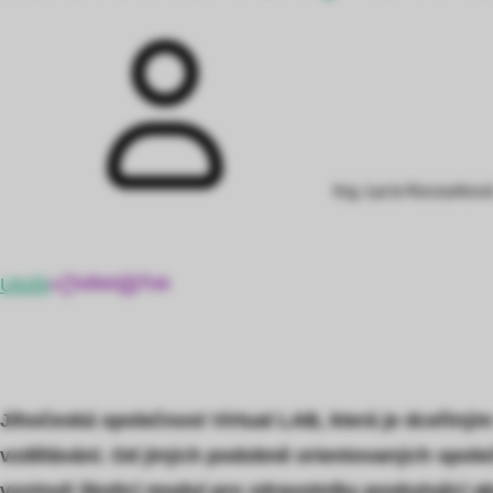
Ing. Lucie Kocourkov
Uložit
Sdílet
Tisk
Jihočeská společnost Virtual LAB, která je dceřiný
vzdělávání. Od jiných podobně orientovaných společno
vyvinuli školicí modul pro zdravotníky poskytující ak