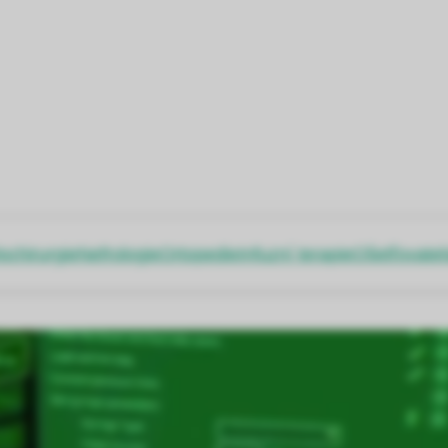
ochirurgie
Nefrologie
Ortopedie
Infuzní terapie
Ošetřovatel