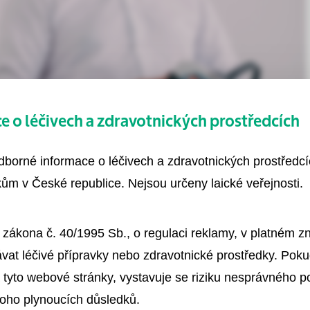
 o léčivech a zdravotnických prostředcích
odborné informace o léčivech a zdravotnických prostředc
ům v České republice. Nejsou určeny laické veřejnosti.
ozhodla začít experimentovat s využíváním nástrojů virtuá
 zákona č. 40/1995 Sb., o regulaci reklamy, v platném 
mci vzdělávacích procesů dělat. Založila proto startup
Vir
vat léčivé přípravky nebo zdravotnické prostředky. Poku
irtuálně rozšířené reality mimo herní průmysl. Dominantní 
 tyto webové stránky, vystavuje se riziku nesprávného 
toho plynoucích důsledků.