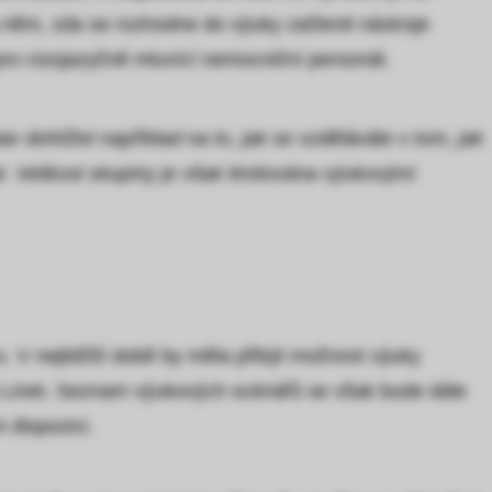
 něm, zda se rozhodne do výuky začlenit nástroje
 pro cizojazyčně mluvící nemocniční personál.
ar dohlížet například na to, jak se vzděláváte v tom, jak
at. Velikost skupiny je však limitována výukovými
ru. V nejbližší době by měla přibýt možnost výuky
žka Linet. Seznam výukových scénářů se však bude dále
k dispozici.