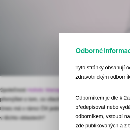
Odborné informace
Tyto stránky obsahují 
zdravotnickým odborník
Společnost
Holistic Management
se před několika lety r
Odborníkem je dle § 2a
přemýšlet o tom, co všechno lze s virtuální realitou v rá
předepisovat nebo vydá
Dnes má v rámci ČR jedno z nejširších portfolií využití v
odborníkem, vstoupí na
v těchto oblastech?
zde publikovaných a z 