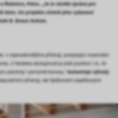
a Řetenice, Petra.
„Je to skvělá zpráva pro
ě letos. Do projektu včetně jeho vybavení
disek B. Braun Avitum.
, s nejmodernějšími přístroji, poskytující maximální
ty. Z hlediska dostupnosti je jistě pozitivní i to, že
ro pacienty i personál bonusy,“
komentuje výhody
alyzačními přístroji, tak špičkovými doplňkovými