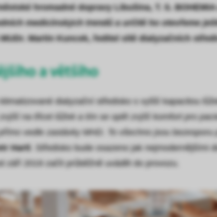
k městské hromadné dopravy Libušina, T. S. BOHEMIA 
dních medicínských trendů a určitě ho otevřeme ješt
 MUDr. Martin Kuncek, ředitel sítě dialyzačních stře
jšího a většího
imatizované dialyzační středisko s vyšší kapacitou lůžek
výší na třicet lůžek a tím se opět zvýší komfort pro pacien
í přímo vedle zastávky MHD. To všechno jsou bezesporu p
tr Hartl
. Středisko bude osazeno jak nejmodernějšími di
 září 2019 začít průběžně uvádět do provozu.