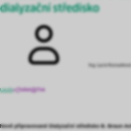
dialyzační středisko
Ing. Lucie Kocourkov
Uložit
Sdílet
Tisk
Nově připravované Dialyzační středisko B. Braun Av