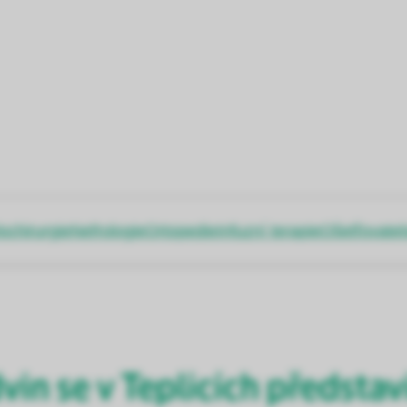
ochirurgie
Nefrologie
Ortopedie
Infuzní terapie
Ošetřovatel
in se v Teplicích představ