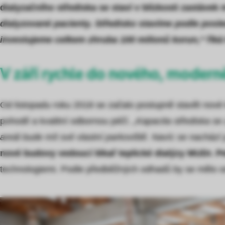
dialyzačního střediska se staví v blízkosti zastáve
dialyzované pacienty. Středisko stavíme podle posle
investujeme celkem zhruba 100 milionů korun,“
říká
V září rychle do nového, moderně
Od listopadu roku 2018 se začalo postupně stavět nové kl
pohodlí a kvalitní odbornou péčí.
„Kapacita střediska se z
areál bude mít své vlastní parkoviště. Navíc se nacház
nové budovy vedoucí lékař teplické dialýzy MUDr. Pe
technologiemi. Podle předběžných odhadů by se mělo od