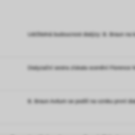
Udržitelná budoucnost dialýzy: B. Braun n
Dialyzační sestra získala ocenění Florence 
B. Braun Avitum se podílí na vzniku první di