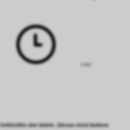
Doba
čtení:
3 min
ci Světového dne ledvin. Zbrusu nová budova