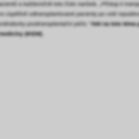
cientů a každoročně toto číslo narůstá.
„Přístup k trans
ro úspěšně odtransplantované pacienty po celé republi
rdinátorky posttransplantační péče,“
řekl na toto téma 
 medicíny (IKEM)
.