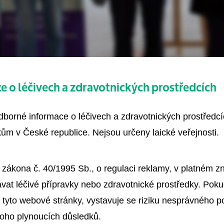
 o léčivech a zdravotnických prostředcích
odborné informace o léčivech a zdravotnických prostředc
ům v České republice. Nejsou určeny laické veřejnosti.
 zákona č. 40/1995 Sb., o regulaci reklamy, v platném 
vat léčivé přípravky nebo zdravotnické prostředky. Poku
 tyto webové stránky, vystavuje se riziku nesprávného 
toho plynoucích důsledků.