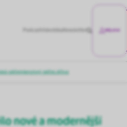
Podcast
Videotéka
Newsletter
Můj účet
ská péče
Intenzivní péče
Léčiva
ilo nové a modernější