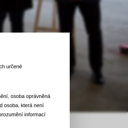
ích určené
znění, osoba oprávněná
d osoba, která není
porozumění informací