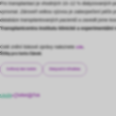
Pro transplantaci je vhodných 10‒12 % dialyzovaných pa
vyrovnat. Zároveň velkou výzvou je zabezpečení péče p
databáze transplantovaných pacientů a zavedli jsme koo
Transplantcentra Institutu klinické a experimentální
Celé znění tiskové zprávy naleznete
zde
.
Štítky pro tento článek:
Světový den ledvin
Dialyzační střediska
Uložit
Sdílet
Tisk