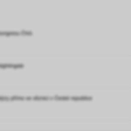
a kongresu ČNS
Nightingale
alýzy přímo ve věznici v České republice