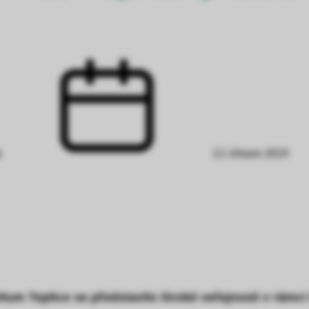
á
13. březen 2019
itum Teplice se představilo široké veřejnosti v rám