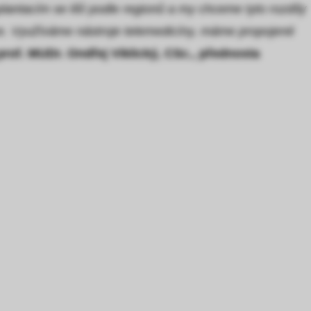
plantacím se liší podle regionů a my chceme tyto rozdíly
ce. Využíváme nástroje telemedicíny, máme propojené
prof. MUDr. Ondřej Viklický, CSc., přednosta