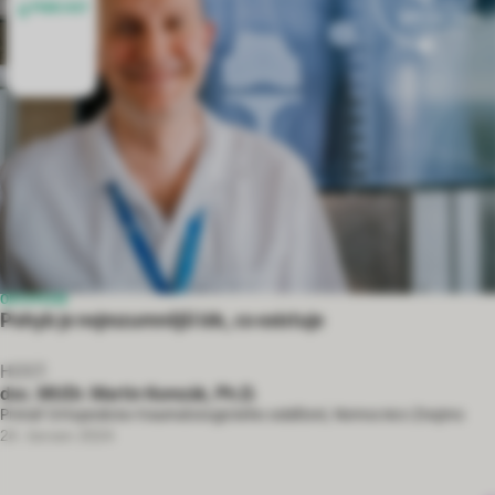
PODCAST
ORTOPEDIE
Pohyb je nejrozumnější lék, co existuje
HOST:
doc. MUDr. Martin Komzák, Ph.D.
Primář Ortopedicko-traumatologického oddělení, Nemocnice Znojmo
24. červen 2024