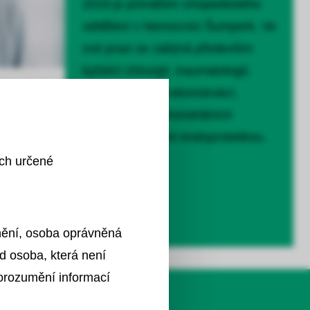
2019 je primářem ortopedického
oddělení v Nemocnici Šumperk. Ve
své praxi se zabývá především
kyčelní chirurgií, traumatologií,
artroskopickou rekonstrukcí,
řešením osteochondrálních
defektů a kloubní endoprotetikou.
ích určené
znění, osoba oprávněná
d osoba, která není
?
porozumění informací