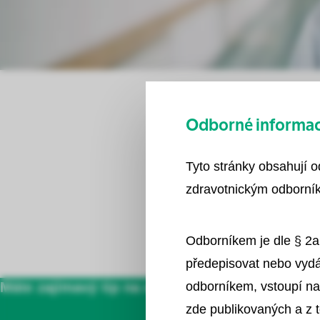
Odborné informace
Tyto stránky obsahují 
zdravotnickým odborník
Odborníkem je dle § 2a
předepisovat nebo vydá
Máte zajímavý tip na další témata nebo osobnos
odborníkem, vstoupí na
zde publikovaných a z 