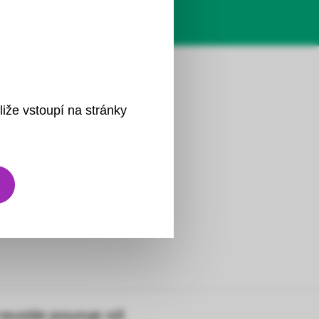
liže vstoupí na stránky
neustále posunuje výš