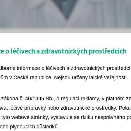
 o léčivech a zdravotnických prostředcích
odborné informace o léčivech a zdravotnických prostředc
ům v České republice. Nejsou určeny laické veřejnosti.
 zákona č. 40/1995 Sb., o regulaci reklamy, v platném 
vat léčivé přípravky nebo zdravotnické prostředky. Poku
ti, které byste v našem podcastu chtěli slyšet
 tyto webové stránky, vystavuje se riziku nesprávného 
toho plynoucích důsledků.