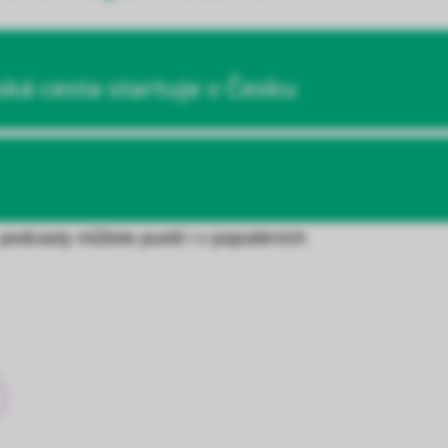
podcasty můžete pustit i v populárních