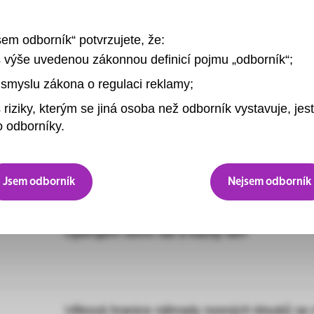
t tip
sem odborník“ potvrzujete, že:
s výše uvedenou zákonnou definicí pojmu „odborník“;
smyslu zákona o regulaci reklamy;
 riziky, kterým se jiná osoba než odborník vystavuje, jest
 odborníky.
Jsem odborník
Nejsem odborník
Operujem veľmi rád a každý deň
Věková hranice náhrady nosných kloubů se 