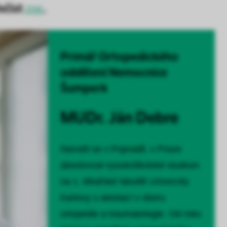
ečíst
.
ZDE
Primář Ortopedického
oddělení Nemocnice
Šumperk
MUDr. Ján Debre
Narodil se v Popradě, v Praze
absolvoval vysokoškolské studium
na 1. lékařské fakultě Univerzity
Karlovy s atestací v oboru
ortopedie a traumatologie. Od roku