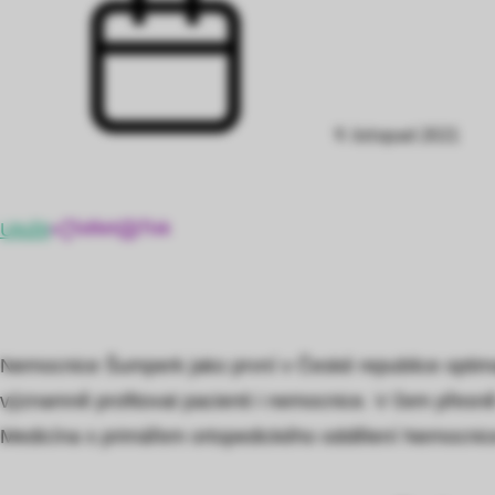
9. listopad 2021
Uložit
Sdílet
Tisk
Nemocnice Šumperk jako první v České republice optima
významně profitovat pacienti i nemocnice. V čem přesn
Medicína s primářem ortopedického oddělení Nemocn