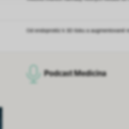
Od endoprotéz k 3D tisku a augmentované re
Podcast Medicína