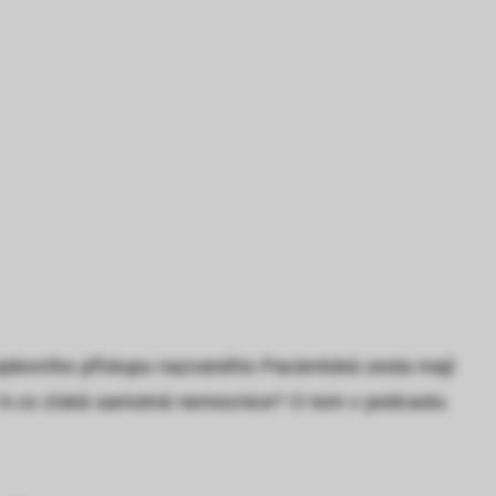
mplexního přístupu nazvaného Pacientská cesta mají
? A co získá samotná nemocnice? O tom v podcastu