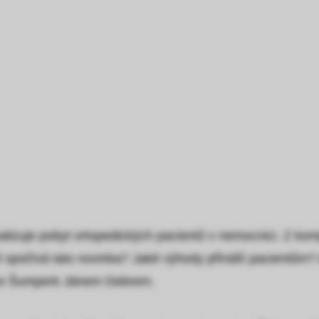
lizuje pobyt ortopedických pacientů v nemocnici. Z ko
ě spočívá tato novinka? Jaké výhody přináší pacientům
ice Šumperk Jánem Debrem.