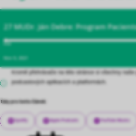
Kromě přehrávače na této stránce si všechny naše 
podcastových aplikacích a platformách.
Taky pro tento článek:
Spotify
Apple Podcasts
YouTube Musics