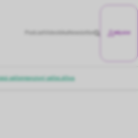
Podcast
Videotéka
Newsletter
Můj účet
ská péče
Intenzivní péče
Léčiva