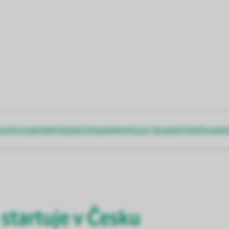
ochirurgie
Nefrologie
Ortopedie
Infuzní terapie
Ošetřovatel
startuje v Česku