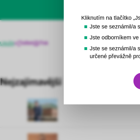
Dá
Kliknutím na tlačítko „J
Jste se seznámil/a 
Jste odborníkem ve 
Uložit
Sdílet
Tisk
Jste se seznámil/a s
určené převážně pro
Nejzajímavější