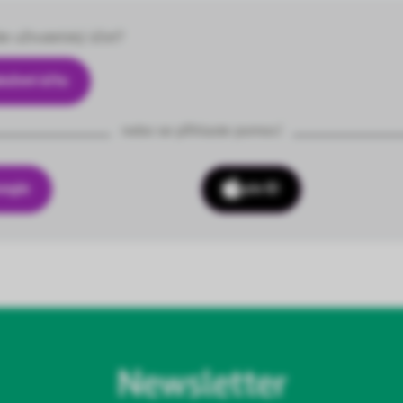
e uživatelský účet?
ložení účtu
nebo se přihlaste pomocí
Apple ID
Newsletter