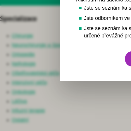
Jste se seznámil/a 
Jste odborníkem ve 
Specializace
Jste se seznámil/a s
určené převážně pro
Chirurgie
Neurochirurgie a Spondylochirurgie
Ortopedie
Nefrologie
Ošetřovatelská péče
Intenzivní péče
Onkologie
Léčiva
Infuzní terapie
Ostatní