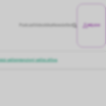
Podcast
Videotéka
Newsletter
Můj účet
ská péče
Intenzivní péče
Léčiva