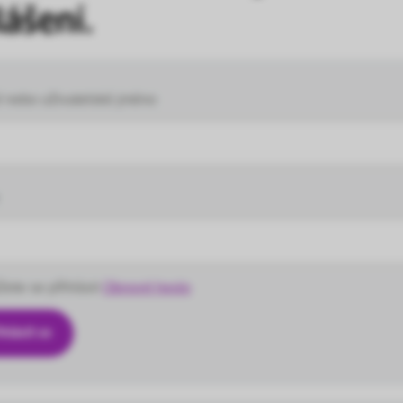
lášení.
l nebo uživatelské jméno
ete se přihlásit
Obnovit heslo