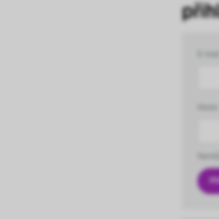
přih
E-mai
Heslo
Nemůž