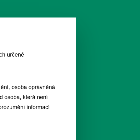
ích určené
znění, osoba oprávněná
d osoba, která není
porozumění informací