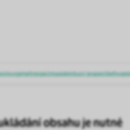
ochirurgie
Nefrologie
Ortopedie
Infuzní terapie
Ošetřovatel
ukládání obsahu je nutné