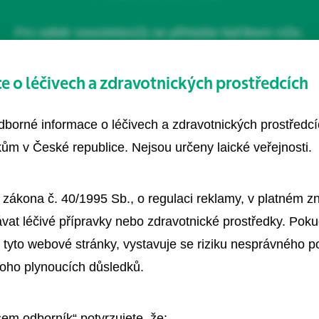
Pro odběr newsletter(ů) se přihlašte tlačítkem níže.
 o léčivech a zdravotnických prostředcích
1x měsíčně
odborné informace o léčivech a zdravotnických prostředc
Odebírá už 2000+ kolegů
ům v České republice. Nejsou určeny laické veřejnosti.
Články, podcasty, rozhovory
 zákona č. 40/1995 Sb., o regulaci reklamy, v platném 
vat léčivé přípravky nebo zdravotnické prostředky. Poku
 tyto webové stránky, vystavuje se riziku nesprávného 
toho plynoucích důsledků.
Přihlásit se k odběru
sem odborník“ potvrzujete, že: