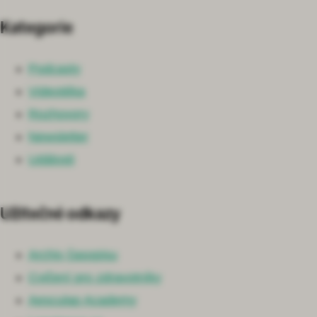
Kategorie
Podcasty
Videotéka
Rozhovory
Newsletter
Události
Užitečné odkazy
Archiv časopisu
Cvičení pro zdravotníky
Aesculap Academy