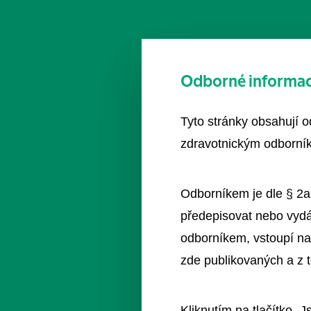
Odborné informace
Tyto stránky obsahují 
zdravotnickým odborník
Odborníkem je dle § 2a
předepisovat nebo vydá
odborníkem, vstoupí na
zde publikovaných a z 
Kliknutím na tlačítko „J