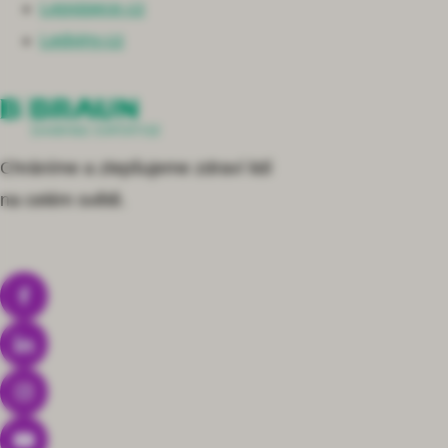
Lepsipece.cz
Ledviny.cz
Chráníme a zlepšujeme zdraví lidí
na celém světě.