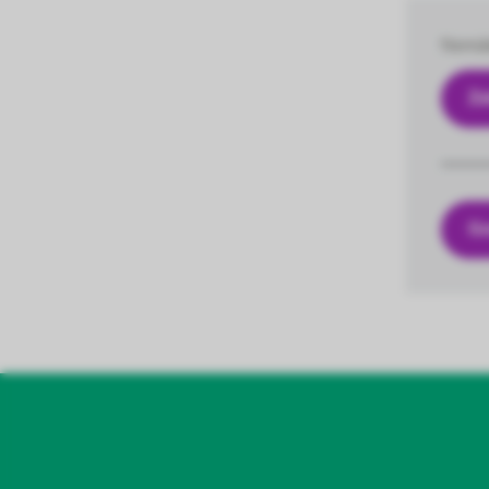
Nemát
Za