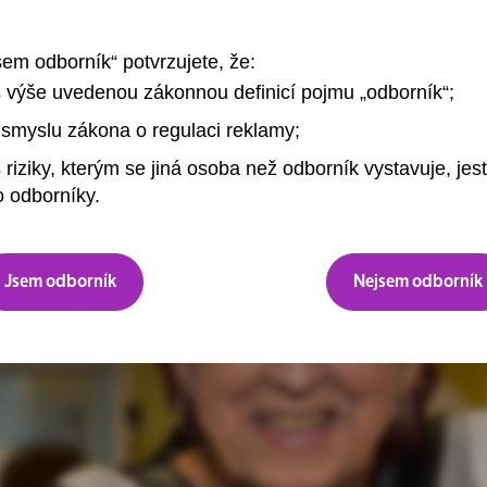
sem odborník“ potvrzujete, že:
s výše uvedenou zákonnou definicí pojmu „odborník“;
smyslu zákona o regulaci reklamy;
 riziky, kterým se jiná osoba než odborník vystavuje, jest
 odborníky.
Jsem odborník
Nejsem odborník