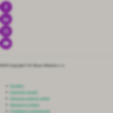
2026 Copyright © B. Braun Medical s.r.o.
Kontakty
Podmínky použití
Ochrana osobních údajů
Nastavení cookies
Prohlášení o přístupnosti