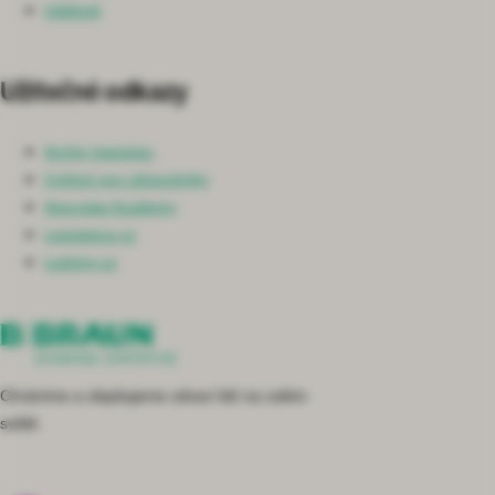
Události
Užitečné odkazy
Archiv časopisu
Cvičení pro zdravotníky
Aesculap Academy
Lepsipece.cz
Ledviny.cz
Chráníme a zlepšujeme zdraví lidí na celém
světě.