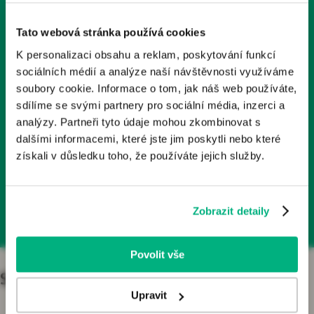
Tyto stránky obsahují odborné informace o léčivech a
1x měsíčně
zdravotnických prostředcích určené zdravotnickým
Tato webová stránka používá cookies
odborníkům v České republice. Nejsou určeny laické
K personalizaci obsahu a reklam, poskytování funkcí
veřejnosti.
Odebírá už 2000+ kolegů
sociálních médií a analýze naší návštěvnosti využíváme
Odborníkem je dle § 2a zákona č. 40/1995 Sb., o regulaci
soubory cookie. Informace o tom, jak náš web používáte,
reklamy, v platném znění, osoba oprávněná předepisovat
sdílíme se svými partnery pro sociální média, inzerci a
Články, podcasty, rozhovory
nebo vydávat léčivé přípravky nebo zdravotnické
analýzy. Partneři tyto údaje mohou zkombinovat s
prostředky. Pokud osoba, která není odborníkem, vstoupí
dalšími informacemi, které jste jim poskytli nebo které
na tyto webové stránky, vystavuje se riziku nesprávného
získali v důsledku toho, že používáte jejich služby.
porozumění informací zde publikovaných a z toho
Přihlásit se k odběru
plynoucích důsledků.
Zobrazit detaily
Kliknutím na tlačítko „Jsem odborník“ potvrzujete, že:
Jste se seznámil/a s výše uvedenou zákonnou
definicí pojmu „odborník“;
Povolit vše
Jste odborníkem ve smyslu zákona o regulaci
reklamy;
Specializace
Jste se seznámil/a s riziky, kterým se jiná osoba než
Upravit
odborník vystavuje, jestliže vstoupí na stránky určené