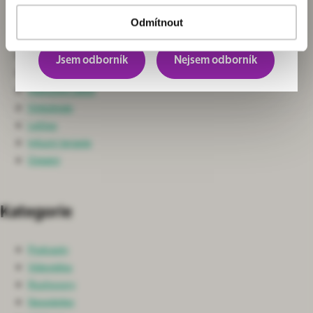
Chirurgie
převážně pro odborníky.
Neurochirurgie a Spondylochirurgie
Odmítnout
Ortopedie
Nefrologie
Jsem odborník
Nejsem odborník
Ošetřovatelská péče
Intenzivní péče
Onkologie
Léčiva
Infuzní terapie
Ostatní
Kategorie
Podcasty
Videotéka
Rozhovory
Newsletter