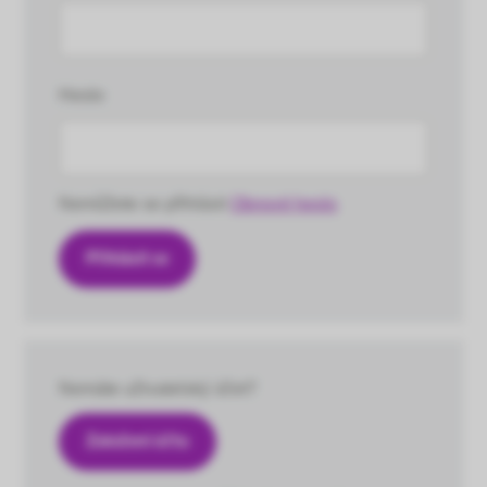
Heslo
Nemůžete se přihlásit
Obnovit heslo
Nemáte uživatelský účet?
Založení účtu