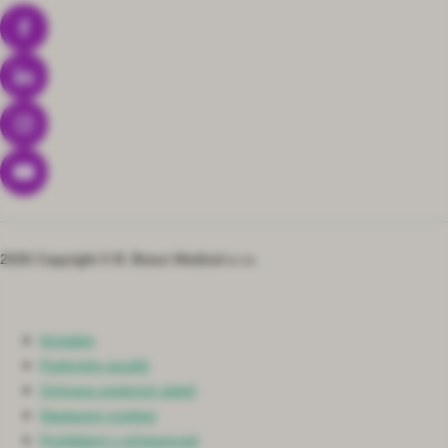
2026 Copyright © B. Braun Medical s.r.o.
Kontakty
Podmínky použití
Ochrana osobních údajů
Nastavení cookies
Prohlášení o přístupnosti