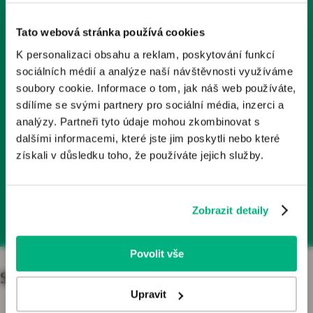
Tyto stránky obsahují odborné informace o léčivech a
1x měsíčně
zdravotnických prostředcích určené zdravotnickým
Tato webová stránka používá cookies
odborníkům v České republice. Nejsou určeny laické
K personalizaci obsahu a reklam, poskytování funkcí
veřejnosti.
Odebírá už 2000+ kolegů
sociálních médií a analýze naší návštěvnosti využíváme
Odborníkem je dle § 2a zákona č. 40/1995 Sb., o regulaci
soubory cookie. Informace o tom, jak náš web používáte,
reklamy, v platném znění, osoba oprávněná předepisovat
sdílíme se svými partnery pro sociální média, inzerci a
Články, podcasty, rozhovory
nebo vydávat léčivé přípravky nebo zdravotnické
analýzy. Partneři tyto údaje mohou zkombinovat s
prostředky. Pokud osoba, která není odborníkem, vstoupí
dalšími informacemi, které jste jim poskytli nebo které
na tyto webové stránky, vystavuje se riziku nesprávného
získali v důsledku toho, že používáte jejich služby.
porozumění informací zde publikovaných a z toho
Přihlásit se k odběru
plynoucích důsledků.
Zobrazit detaily
Kliknutím na tlačítko „Jsem odborník“ potvrzujete, že:
Jste se seznámil/a s výše uvedenou zákonnou
definicí pojmu „odborník“;
Povolit vše
Jste odborníkem ve smyslu zákona o regulaci
reklamy;
Specializace
Jste se seznámil/a s riziky, kterým se jiná osoba než
Upravit
odborník vystavuje, jestliže vstoupí na stránky určené