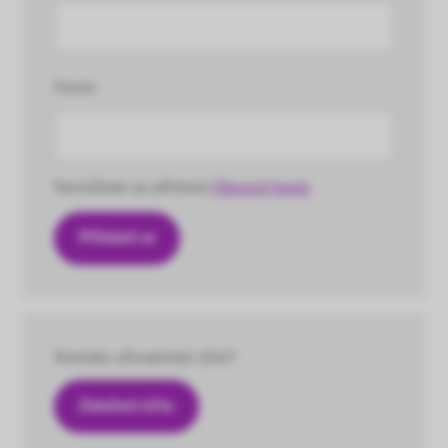
Heslo
Nemůžete se přihlásit
Obnovit heslo
Nemáte uživatelský účet?
Založení účtu