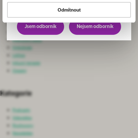
Chirurgie
převážně pro odborníky.
Neurochirurgie a Spondylochirurgie
Odmítnout
Ortopedie
Nefrologie
Jsem odborník
Nejsem odborník
Ošetřovatelská péče
Intenzivní péče
Onkologie
Léčiva
Infuzní terapie
Ostatní
Kategorie
Podcasty
Videotéka
Rozhovory
Newsletter