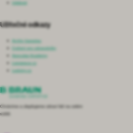
Události
Užitečné odkazy
Archiv časopisu
Cvičení pro zdravotníky
Aesculap Academy
Lepsipece.cz
Ledviny.cz
Chráníme a zlepšujeme zdraví lidí na celém
světě.