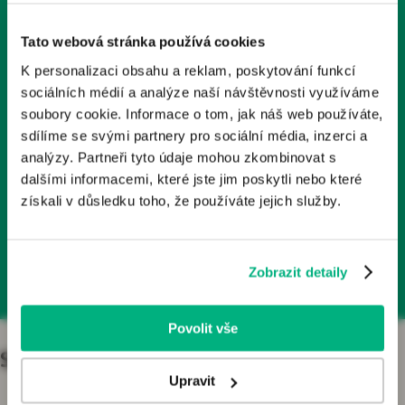
Tyto stránky obsahují odborné informace o léčivech a
1x měsíčně
zdravotnických prostředcích určené zdravotnickým
Tato webová stránka používá cookies
odborníkům v České republice. Nejsou určeny laické
K personalizaci obsahu a reklam, poskytování funkcí
veřejnosti.
Odebírá už 2000+ kolegů
sociálních médií a analýze naší návštěvnosti využíváme
Odborníkem je dle § 2a zákona č. 40/1995 Sb., o regulaci
soubory cookie. Informace o tom, jak náš web používáte,
reklamy, v platném znění, osoba oprávněná předepisovat
sdílíme se svými partnery pro sociální média, inzerci a
Články, podcasty, rozhovory
nebo vydávat léčivé přípravky nebo zdravotnické
analýzy. Partneři tyto údaje mohou zkombinovat s
prostředky. Pokud osoba, která není odborníkem, vstoupí
dalšími informacemi, které jste jim poskytli nebo které
na tyto webové stránky, vystavuje se riziku nesprávného
získali v důsledku toho, že používáte jejich služby.
porozumění informací zde publikovaných a z toho
Přihlásit se k odběru
plynoucích důsledků.
Zobrazit detaily
Kliknutím na tlačítko „Jsem odborník“ potvrzujete, že:
Jste se seznámil/a s výše uvedenou zákonnou
definicí pojmu „odborník“;
Povolit vše
Jste odborníkem ve smyslu zákona o regulaci
reklamy;
Specializace
Jste se seznámil/a s riziky, kterým se jiná osoba než
Upravit
odborník vystavuje, jestliže vstoupí na stránky určené