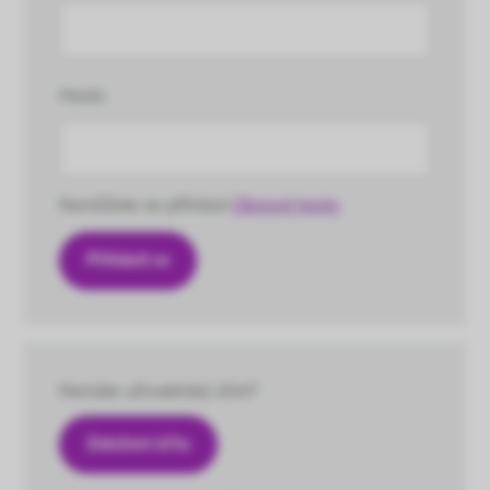
Heslo
Nemůžete se přihlásit
Obnovit heslo
Nemáte uživatelský účet?
Založení účtu