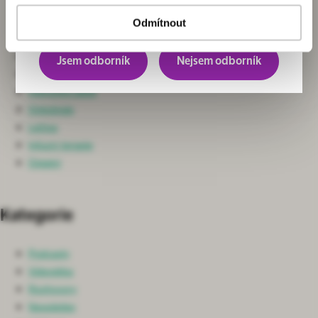
Chirurgie
převážně pro odborníky.
Neurochirurgie a Spondylochirurgie
Odmítnout
Ortopedie
Nefrologie
Jsem odborník
Nejsem odborník
Ošetřovatelská péče
Intenzivní péče
Onkologie
Léčiva
Infuzní terapie
Ostatní
Kategorie
Podcasty
Videotéka
Rozhovory
Newsletter