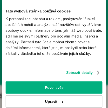
Tyto stránky obsahují odborné informace o léčivech a
1x měsíčně
zdravotnických prostředcích určené zdravotnickým
Tato webová stránka používá cookies
odborníkům v České republice. Nejsou určeny laické
K personalizaci obsahu a reklam, poskytování funkcí
veřejnosti.
Odebírá už 2000+ kolegů
sociálních médií a analýze naší návštěvnosti využíváme
Odborníkem je dle § 2a zákona č. 40/1995 Sb., o regulaci
soubory cookie. Informace o tom, jak náš web používáte,
reklamy, v platném znění, osoba oprávněná předepisovat
sdílíme se svými partnery pro sociální média, inzerci a
Články, podcasty, rozhovory
nebo vydávat léčivé přípravky nebo zdravotnické
analýzy. Partneři tyto údaje mohou zkombinovat s
prostředky. Pokud osoba, která není odborníkem, vstoupí
dalšími informacemi, které jste jim poskytli nebo které
na tyto webové stránky, vystavuje se riziku nesprávného
získali v důsledku toho, že používáte jejich služby.
porozumění informací zde publikovaných a z toho
Přihlásit se k odběru
plynoucích důsledků.
Zobrazit detaily
Kliknutím na tlačítko „Jsem odborník“ potvrzujete, že:
Jste se seznámil/a s výše uvedenou zákonnou
definicí pojmu „odborník“;
Povolit vše
Jste odborníkem ve smyslu zákona o regulaci
reklamy;
Specializace
Jste se seznámil/a s riziky, kterým se jiná osoba než
Upravit
odborník vystavuje, jestliže vstoupí na stránky určené