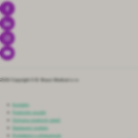
2026 Copyright © B. Braun Medical s.r.o.
Kontakty
Podmínky použití
Ochrana osobních údajů
Nastavení cookies
Prohlášení o přístupnosti