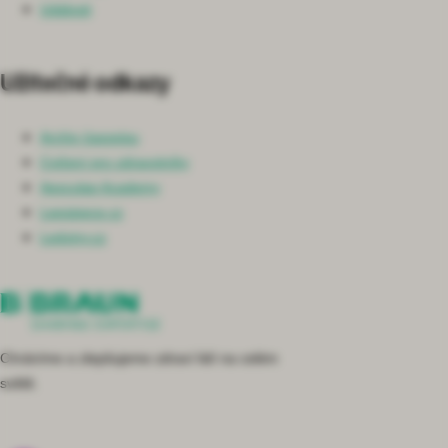
Události
Užitečné odkazy
Archiv časopisu
Cvičení pro zdravotníky
Aesculap Academy
Lepsipece.cz
Ledviny.cz
Chráníme a zlepšujeme zdraví lidí na celém
světě.