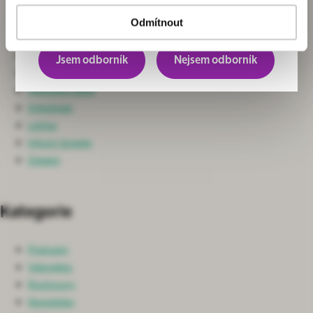
Chirurgie
převážně pro odborníky.
Neurochirurgie a Spondylochirurgie
Odmítnout
Ortopedie
Nefrologie
Jsem odborník
Nejsem odborník
Ošetřovatelská péče
Intenzivní péče
Onkologie
Léčiva
Infuzní terapie
Ostatní
Kategorie
Podcasty
Videotéka
Rozhovory
Newsletter