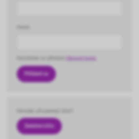
Heslo
Nemůžete se přihlásit
Obnovit heslo
Nemáte uživatelský účet?
Založení účtu