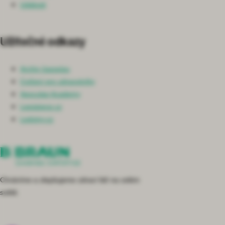
Události
Užitečné odkazy
Archiv časopisu
Cvičení pro zdravotníky
Aesculap Academy
Lepsipece.cz
Ledviny.cz
Chráníme a zlepšujeme zdraví lidí na celém
světě.