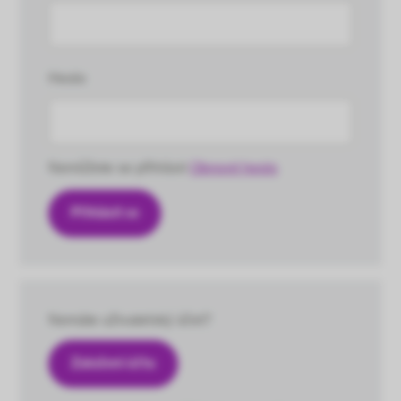
Heslo
Nemůžete se přihlásit
Obnovit heslo
Nemáte uživatelský účet?
Založení účtu