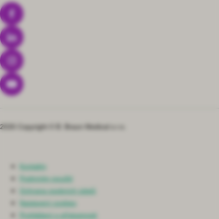
2026 Copyright © B. Braun Medical s.r.o.
Kontakty
Podmínky použití
Ochrana osobních údajů
Nastavení cookies
Prohlášení o přístupnosti