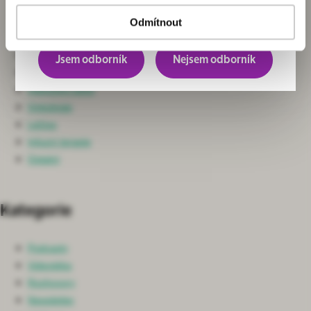
Chirurgie
převážně pro odborníky.
Neurochirurgie a Spondylochirurgie
Odmítnout
Ortopedie
Nefrologie
Jsem odborník
Nejsem odborník
Ošetřovatelská péče
Intenzivní péče
Onkologie
Léčiva
Infuzní terapie
Ostatní
Kategorie
Podcasty
Videotéka
Rozhovory
Newsletter