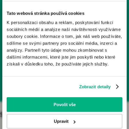
Tyto stránky obsahují odborné informace o léčivech a
1x měsíčně
zdravotnických prostředcích určené zdravotnickým
Tato webová stránka používá cookies
odborníkům v České republice. Nejsou určeny laické
K personalizaci obsahu a reklam, poskytování funkcí
veřejnosti.
Odebírá už 2000+ kolegů
sociálních médií a analýze naší návštěvnosti využíváme
Odborníkem je dle § 2a zákona č. 40/1995 Sb., o regulaci
soubory cookie. Informace o tom, jak náš web používáte,
reklamy, v platném znění, osoba oprávněná předepisovat
sdílíme se svými partnery pro sociální média, inzerci a
Články, podcasty, rozhovory
nebo vydávat léčivé přípravky nebo zdravotnické
analýzy. Partneři tyto údaje mohou zkombinovat s
prostředky. Pokud osoba, která není odborníkem, vstoupí
dalšími informacemi, které jste jim poskytli nebo které
na tyto webové stránky, vystavuje se riziku nesprávného
získali v důsledku toho, že používáte jejich služby.
porozumění informací zde publikovaných a z toho
Přihlásit se k odběru
plynoucích důsledků.
Zobrazit detaily
Kliknutím na tlačítko „Jsem odborník“ potvrzujete, že:
Jste se seznámil/a s výše uvedenou zákonnou
definicí pojmu „odborník“;
Povolit vše
Jste odborníkem ve smyslu zákona o regulaci
reklamy;
Specializace
Jste se seznámil/a s riziky, kterým se jiná osoba než
Upravit
odborník vystavuje, jestliže vstoupí na stránky určené