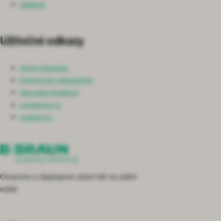
Události
Užitečné odkazy
Archiv časopisu
Cvičení pro zdravotníky
Aesculap Academy
Lepsipece.cz
Ledviny.cz
Chráníme a zlepšujeme zdraví lidí na celém
světě.