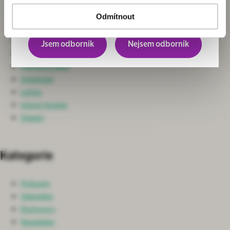
Chirurgie
převážně pro odborníky.
Neurochirurgie a Spondylochirurgie
Odmítnout
Ortopedie
Nefrologie
Jsem odborník
Nejsem odborník
Ošetřovatelská péče
Intenzivní péče
Onkologie
Léčiva
Infuzní terapie
Ostatní
Kategorie
Podcasty
Videotéka
Rozhovory
Newsletter