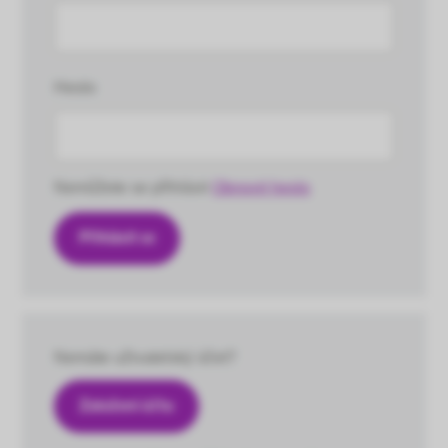
Heslo
Nemůžete se přihlásit
Obnovit heslo
Nemáte uživatelský účet?
Založení účtu