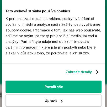
Tyto stránky obsahují odborné informace o léčivech a
1x měsíčně
zdravotnických prostředcích určené zdravotnickým
Tato webová stránka používá cookies
odborníkům v České republice. Nejsou určeny laické
K personalizaci obsahu a reklam, poskytování funkcí
veřejnosti.
Odebírá už 2000+ kolegů
sociálních médií a analýze naší návštěvnosti využíváme
Odborníkem je dle § 2a zákona č. 40/1995 Sb., o regulaci
soubory cookie. Informace o tom, jak náš web používáte,
reklamy, v platném znění, osoba oprávněná předepisovat
sdílíme se svými partnery pro sociální média, inzerci a
Články, podcasty, rozhovory
nebo vydávat léčivé přípravky nebo zdravotnické
analýzy. Partneři tyto údaje mohou zkombinovat s
prostředky. Pokud osoba, která není odborníkem, vstoupí
dalšími informacemi, které jste jim poskytli nebo které
na tyto webové stránky, vystavuje se riziku nesprávného
získali v důsledku toho, že používáte jejich služby.
porozumění informací zde publikovaných a z toho
Přihlásit se k odběru
plynoucích důsledků.
Zobrazit detaily
Kliknutím na tlačítko „Jsem odborník“ potvrzujete, že:
Jste se seznámil/a s výše uvedenou zákonnou
definicí pojmu „odborník“;
Povolit vše
Jste odborníkem ve smyslu zákona o regulaci
reklamy;
Specializace
Jste se seznámil/a s riziky, kterým se jiná osoba než
Upravit
odborník vystavuje, jestliže vstoupí na stránky určené