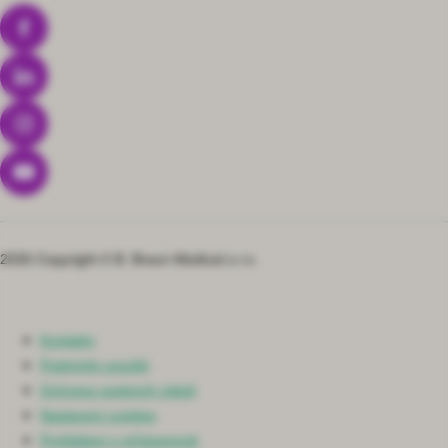
2026 Copyright © B. Braun Medical s.r.o.
Kontakty
Podmínky použití
Ochrana osobních údajů
Nastavení cookies
Prohlášení o přístupnosti