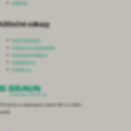
Události
Užitečné odkazy
Archiv časopisu
Cvičení pro zdravotníky
Aesculap Academy
Lepsipece.cz
Ledviny.cz
Chráníme a zlepšujeme zdraví lidí na celém
světě.