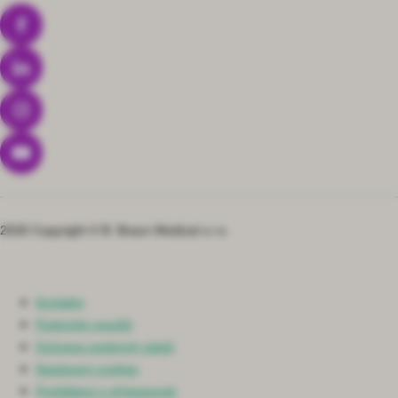
2026 Copyright © B. Braun Medical s.r.o.
Kontakty
Podmínky použití
Ochrana osobních údajů
Nastavení cookies
Prohlášení o přístupnosti