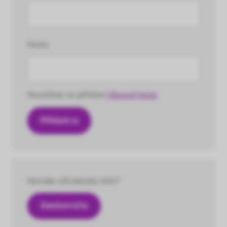
Heslo
Nemůžete se přihlásit
Obnovit heslo
Nemáte uživatelský účet?
Založení účtu