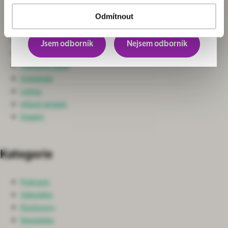
Chirurgie
převážně pro odborníky.
Neurochirurgie a Spondylochirurgie
Odmítnout
Ortopedie
Nefrologie
Jsem odborník
Nejsem odborník
Ošetřovatelská péče
Intenzivní péče
Onkologie
Léčiva
Infuzní terapie
Ostatní
Kategorie
Podcasty
Videotéka
Rozhovory
Newsletter