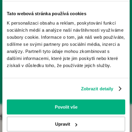
Tyto stránky obsahují odborné informace o léčivech a
1x měsíčně
zdravotnických prostředcích určené zdravotnickým
Tato webová stránka používá cookies
odborníkům v České republice. Nejsou určeny laické
K personalizaci obsahu a reklam, poskytování funkcí
veřejnosti.
Odebírá už 2000+ kolegů
sociálních médií a analýze naší návštěvnosti využíváme
Odborníkem je dle § 2a zákona č. 40/1995 Sb., o regulaci
soubory cookie. Informace o tom, jak náš web používáte,
reklamy, v platném znění, osoba oprávněná předepisovat
sdílíme se svými partnery pro sociální média, inzerci a
Články, podcasty, rozhovory
nebo vydávat léčivé přípravky nebo zdravotnické
analýzy. Partneři tyto údaje mohou zkombinovat s
prostředky. Pokud osoba, která není odborníkem, vstoupí
dalšími informacemi, které jste jim poskytli nebo které
na tyto webové stránky, vystavuje se riziku nesprávného
získali v důsledku toho, že používáte jejich služby.
porozumění informací zde publikovaných a z toho
Přihlásit se k odběru
plynoucích důsledků.
Zobrazit detaily
Kliknutím na tlačítko „Jsem odborník“ potvrzujete, že:
Jste se seznámil/a s výše uvedenou zákonnou
definicí pojmu „odborník“;
Povolit vše
Jste odborníkem ve smyslu zákona o regulaci
reklamy;
Specializace
Jste se seznámil/a s riziky, kterým se jiná osoba než
Upravit
odborník vystavuje, jestliže vstoupí na stránky určené