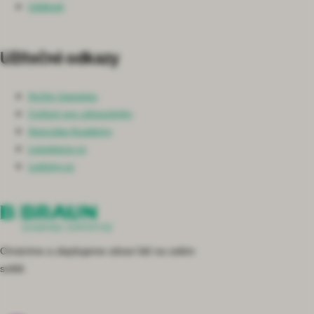
Události
Užitečné odkazy
Archiv časopisu
Cvičení pro zdravotníky
Aesculap Academy
Lepsipece.cz
Ledviny.cz
Chráníme a zlepšujeme zdraví lidí na celém
světě.