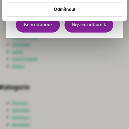
Chirurgie
převážně pro odborníky.
Neurochirurgie a Spondylochirurgie
Odmítnout
Ortopedie
Nefrologie
Jsem odborník
Nejsem odborník
Ošetřovatelská péče
Intenzivní péče
Onkologie
Léčiva
Infuzní terapie
Ostatní
Kategorie
Podcasty
Videotéka
Rozhovory
Newsletter