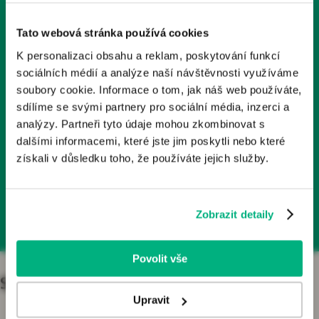
Tyto stránky obsahují odborné informace o léčivech a
1x měsíčně
zdravotnických prostředcích určené zdravotnickým
Tato webová stránka používá cookies
odborníkům v České republice. Nejsou určeny laické
K personalizaci obsahu a reklam, poskytování funkcí
veřejnosti.
Odebírá už 2000+ kolegů
sociálních médií a analýze naší návštěvnosti využíváme
Odborníkem je dle § 2a zákona č. 40/1995 Sb., o regulaci
soubory cookie. Informace o tom, jak náš web používáte,
reklamy, v platném znění, osoba oprávněná předepisovat
sdílíme se svými partnery pro sociální média, inzerci a
Články, podcasty, rozhovory
nebo vydávat léčivé přípravky nebo zdravotnické
analýzy. Partneři tyto údaje mohou zkombinovat s
prostředky. Pokud osoba, která není odborníkem, vstoupí
dalšími informacemi, které jste jim poskytli nebo které
na tyto webové stránky, vystavuje se riziku nesprávného
získali v důsledku toho, že používáte jejich služby.
porozumění informací zde publikovaných a z toho
Přihlásit se k odběru
plynoucích důsledků.
Zobrazit detaily
Kliknutím na tlačítko „Jsem odborník“ potvrzujete, že:
Jste se seznámil/a s výše uvedenou zákonnou
definicí pojmu „odborník“;
Povolit vše
Jste odborníkem ve smyslu zákona o regulaci
reklamy;
Specializace
Jste se seznámil/a s riziky, kterým se jiná osoba než
Upravit
odborník vystavuje, jestliže vstoupí na stránky určené