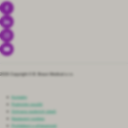
2026 Copyright © B. Braun Medical s.r.o.
Kontakty
Podmínky použití
Ochrana osobních údajů
Nastavení cookies
Prohlášení o přístupnosti