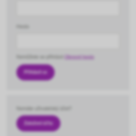
Heslo
Nemůžete se přihlásit
Obnovit heslo
Nemáte uživatelský účet?
Založení účtu